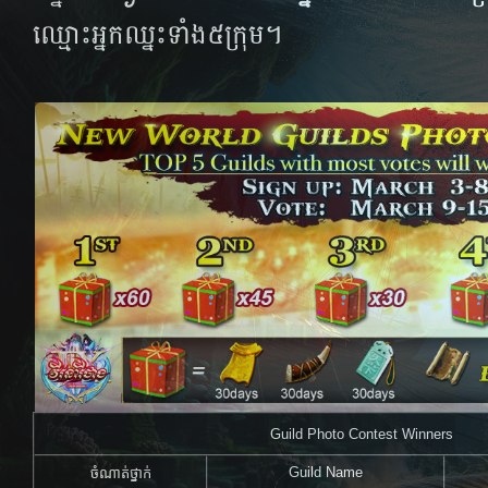
ឈ្មោះអ្នកឈ្នះទាំង៥​ក្រុម។
Guild Photo Contest Winners
Guild Name
ចំណាត់ថ្នាក់