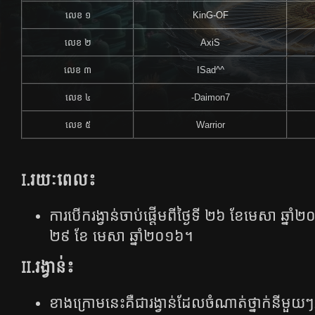
លេខ ១
KinG-OF
លេខ​ ២
AxiS
លេខ ៣
ISad^^
លេខ ៤
-Daimon7
លេខ ៥
Warrior
I.រយៈពេល៖
ការបើករង្វាន់ចាប់ផ្តើមពីថ្ងៃទី ២៦ ខែមេសា​ ឆ្នា
២៩ ខែ មេសា ឆ្នាំ២០១៦។
II.រង្វាន់៖
ខាងក្រោមនេះគឺជារង្វាន់ដែលចំណាត់ថ្នាក់នីម