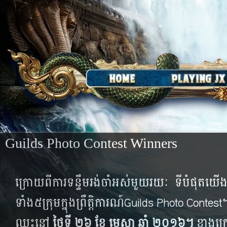
Guilds Photo Contest Winners
ក្រោយពីការទន្ទឹមរង់ចាំអស់មួយរយៈ ទីបំផុតយ
ទាំង៥ក្រុមក្នុងព្រឹត្តិការណ៍Guilds Photo Contest។ 
ឈ្នះនៅ
ថ្ងៃទី ២៦ ខែ មេសា ឆ្នាំ ២០១៦។
ខាងក្រ