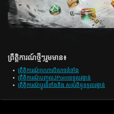
ព្រឹត្តិការណ៍​ថ្មីៗ​រួម​មាន​៖
ព្រឹត្តិការណ៍ប្រហារបិសាចនំចាំង
ព្រឹត្តិការណ៍​បញ្ចូលJPointទទួលរង្វាន់
ព្រឹត្តិការណ៍ប្តូរនំចាំងនិង សន្សំពិន្ទុទទួលរង្វាន់