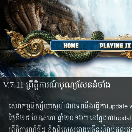
V.7.11 ព្រឹត្តិការណ៍បុណ្យសែននំចាំង
សេវាកម្មនិស្ស័យស្នេហ៍ដាវទេពនឹងធ្វើការupdate 
ថ្ងៃទី២៥ ខែឩសភា ឆ្នាំ២០១៦។ នៅក្នុងការupdat
ព្រឹត្តិការណ៍ថ្មីៗ និងពិសេសជាងច្រើនសំរាប់ផ្តល់ជូ