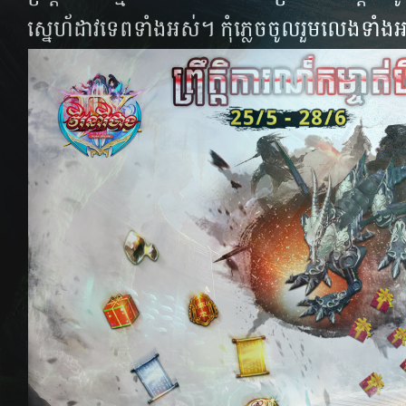
ស្នេហ័ដាវទេពទាំងអស់។ កុំភ្លេចចូលរួមលេងទាំងអ