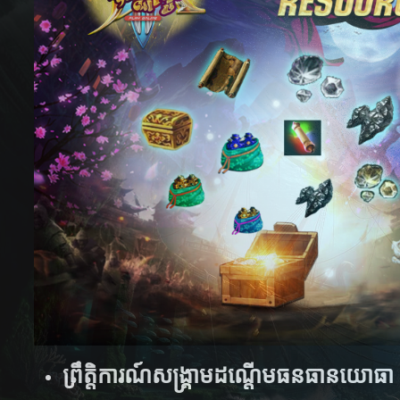
ព្រឹត្តិការណ៍សង្រ្គាមដណ្តេីមធនធានយោធា