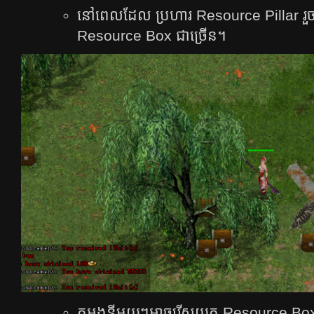
នៅពេលដែល ប្រហារ Resource Pillar រួច
Resource Box ជាច្រើន។
តួអង្គនីមួយៗអាចរើសយក Resource Box