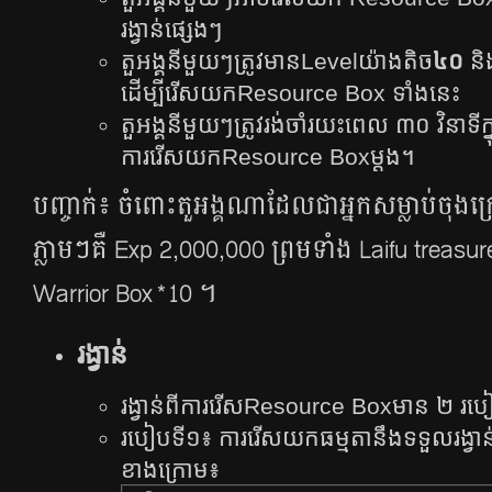
រង្វាន់ផ្សេងៗ
តួអង្គនីមួយៗត្រូវមានLevelយ៉ាងតិច
៤០
និ
ដើម្បីរើសយកResource Box ទាំងនេះ
តួអង្គនីមួយៗត្រូវរង់ចាំរយះពេល ៣០ វិនាទីក្
ការរើសយកResource Boxម្តង។
បញ្ចាក់៖ ចំពោះតួអង្គណាដែលជាអ្នកសម្លាប់ចុងក្
ភ្លាមៗគឺ Exp 2,000,000 ព្រមទាំង Laifu treasu
Warrior Box*10 ។
រង្វាន់
រង្វាន់​ពី​ការ​រើសResource Box​មាន​ ២​ រប
របៀប​ទី​១៖ ការ​រើស​យក​ធម្មតា​នឹង​ទទួល​រង្វាន់​ម
ខាង​ក្រោម​៖