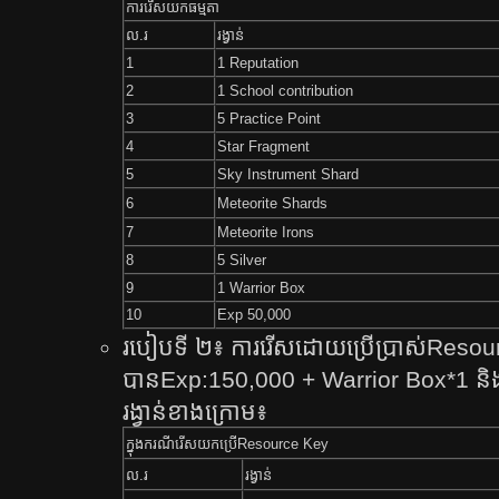
ការ​រើស​យក​ធម្មតា​
ល.រ
រង្វាន់​
1
1 Reputation
2
1 School contribution
3
5 Practice Point
4
Star Fragment
5
Sky Instrument Shard
6
Meteorite Shards
7
Meteorite Irons
8
5 Silver
9
1 Warrior Box
10
Exp 50,000
របៀបទី ២៖ ការរើសដោយប្រើប្រាស់Reso
បានExp:150,000 + Warrior Box*1 និងរ
រង្វាន់ខាងក្រោម៖
ក្នុង​ករណី​រើស​យកប្រើResource Key
ល.រ
រង្វាន់​