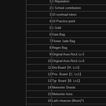
1
1 Reputation
2
1 School contribution
3
10 overload token
4
10 Practice point
5
1 Gold
6
Gaia Bag
7
Flower Jade Bag
8
Regen Bag
9
Original Aura Rock Lv.5
10
Original Aura Rock Lv.6
11
Dra.Board【H. Lv1】
12
Pnx. Board【C. Lv1】
13
Tgr. Board【B. Lv1】
14
Meteorite Shards
15
Meteorite Irons
16
Laifu treasure (Moon)*1