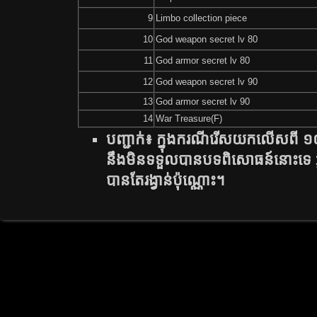
9
Limbo collection piece
10
God weapon secret lv 80
11
God armor secret lv 80
12
God weapon secret lv 90
13
God armor secret lv 90
14
War Treasure(F)
បញ្ជាក់​៖ ក្នុង​ករណី​រើស​យក​លើស​ពី​ ១០០
នឹង​មិន​ទទួល​បាន​បទ​ពិសោធន៍​នោះ​ទេ​ អ្
បាន​តែ​រង្វាន់​ប៉ុណ្ណោះ​។