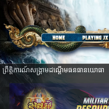
ព្រឹត្តិការណ៍សង្រ្គាមដណ្ដើមធនធានយោធា