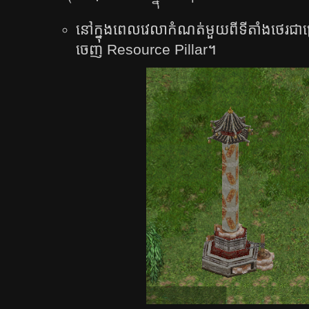
នៅក្នុងពេលវេលាកំណត់មួយពីទីតាំងថេរជាច
ចេញ Resource Pillar។