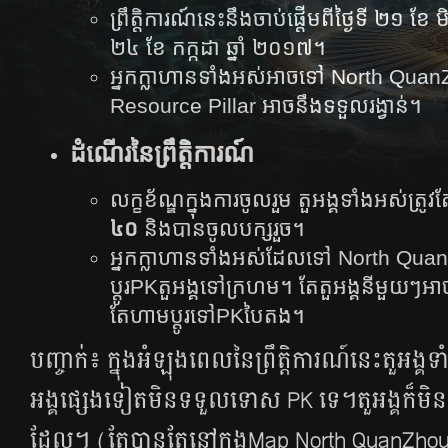
ព្រឹត្តិការណ៍នេះនឹងចាប់ផ្ដើមពីថ្ងៃទី ២១ ខែ 
២៤ ខែ កក្កដា ឆ្នាំ ២០១៧។
អ្នកក្លាហានទាំងអស់អាចទៅ North QuanZh
Resource Pillar អាចនឹងទទួលរង្វាន់។
ដំណើរ​នៃ​ព្រឹត្តិការណ៍
លក្ខខ័ណ្ឌក្នុងការចូលរួម តួអង្គទាំងអស់ត្រូ
៤០
និងបានចូលបក្សរួច។
អ្នកក្លាហានទាំងអស់ដែលទៅ North Quan
ប្តូរPKតួអង្គទៅក្រហម។​ តែតួអង្គនីមួយៗអ
តែហាមប្តូរទៅPKបៃតង។
បញ្ចាក់៖ ក្នុងអំឡុងពេលនៃព្រឹត្តិការណ៍នេះតួអង្គ
អង្គ
ផ្សេងទៀត
មិនទទួលទោស PK ទេ។តួអង្គក៏មិ
ដែល។ (
តែបានតែនៅក្នុង​Map North QuanZho