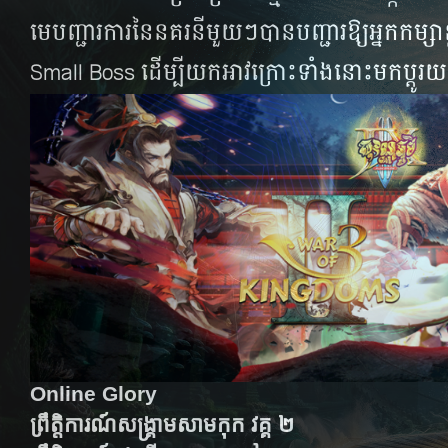
មេបញ្ជារការនៃនគរនីមួយៗបានបញ្ជារឱ្យអ្នកកម្សា
Small Boss ដើម្បីយកអាវក្រោះទាំងនោះមកប្តូរយក
Online Glory
ព្រឹត្តិការណ៍សង្រ្គាមសាមកុក វគ្គ ២