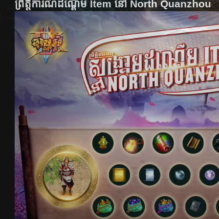
ព្រឹត្តិការណ៍ដណ្តេីម Item នៅ North Quanzhou