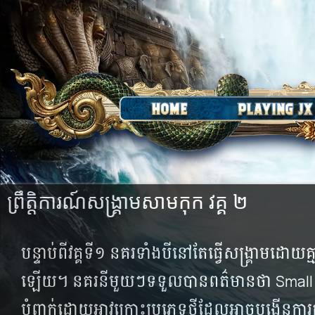
ព្រឹត្តិការណ៍សង្រ្គាមសាមកុក វគ្គ ២
បន្ទាប់ពីវគ្គទី១ នគរទាំងបីនៅតែធ្វើសង្គ្រាមដោយគ
ឡើយ។ នគរនីមួយៗទទួលបានពត៌មានថា Small 
បំពាក់ដោយអាវក្រោះប្រភេទថ្មីដែលអាចបង្កើនការ