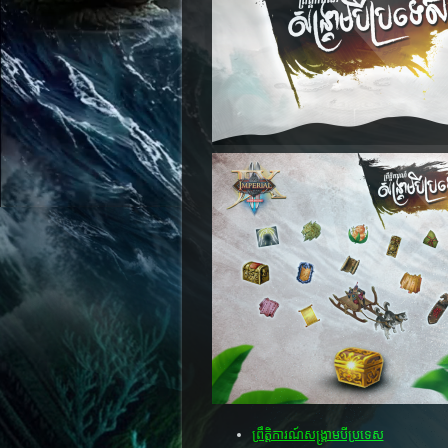
ព្រឹត្តិការណ៍សង្រ្គាមបីប្រទេស