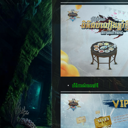
ព្រឹត្តិការណ៍ចូលឆ្នាំថ្មី