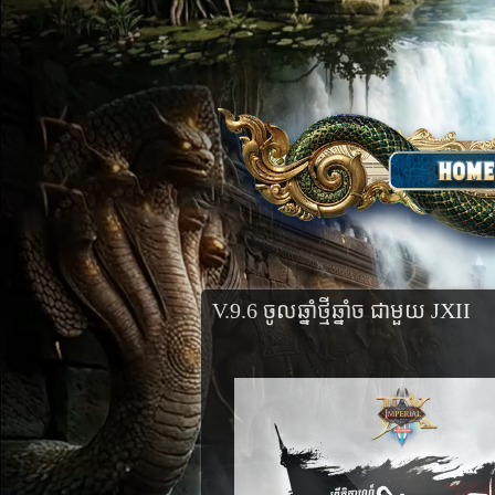
V.9.6 ចូលឆ្នាំថ្មីឆ្នាំច ជាមួយ JXII