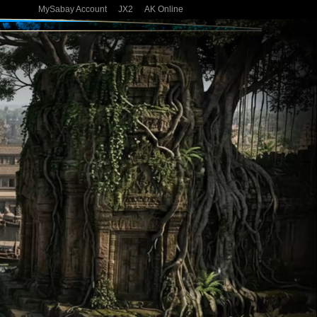
MySabay Account
JX2
AK Online