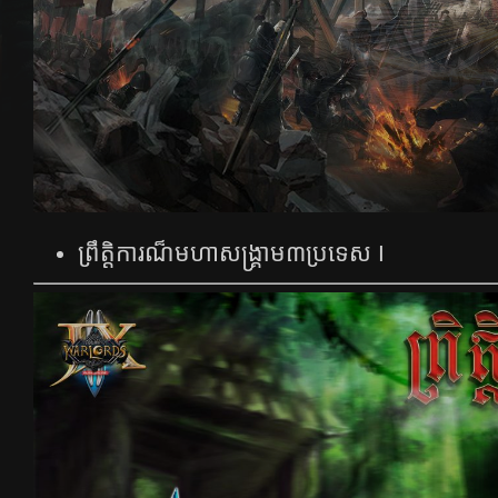
ព្រឹត្តិការណ៏មហាសង្គ្រាម៣ប្រទេស I