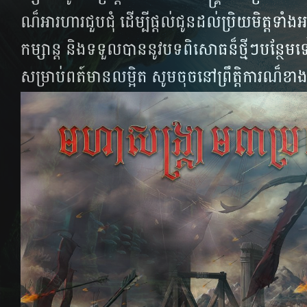
ណ៏អារហារជួបជុំ​ ដើម្បីផ្តល់ជូនដល់ប្រិយមិត្តទាំង
កម្សាន្ត​ និងទទួលបាននូវបទពិសោធន៏ថ្មីៗ​បន្ថែម
សម្រាប់ពត៍មានលម្អិត​ សូមចុចនៅព្រឹត្តិការណ៏ខា