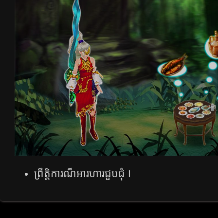
ព្រឹត្តិការណ៏អារហារជួបជុំ​ I