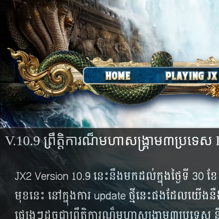
V.10.9 ព្រឹត្តិការណ៏មហាសង្គ្រាម៣ប្រទេស 
JX2 Version 10.9 នេះនឹងមកដល់ក្នុងថ្ងៃទី 30 ខែ ក
មុខនេះ នៅក្នុងការ update ថ្មីនេះផងដែលយើងនឺងម
ផ្សេងៗដូចជាព្រឹត្តិការណ៏មហាសង្គ្រាម៣ប្រទេស​​ និង