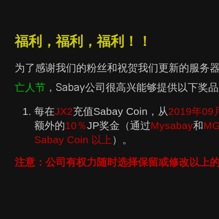
福利，福利，福利！！
为了感谢我们的粉丝和祝贺我们更新的服务器
亡人节
，Sabay公司很高兴能够提供以下奖
每在
JX2
充值Sabay Coin，从
2019年0
额外的
10％
JP奖金（通过
Mysabay
和
M
Sabay Coin 以上
）。
注意：公司有权力随时选择保留或修改以上