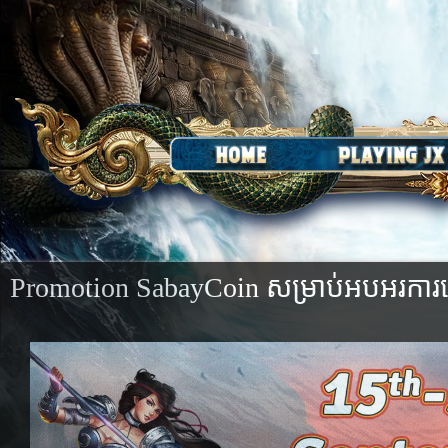
Promotion SabayCoin សម្រាប់អបអរក