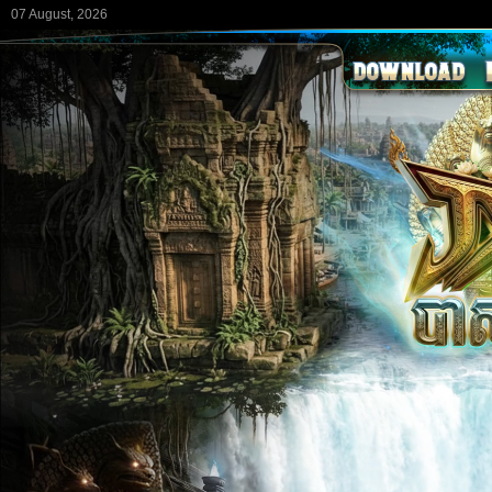
07 August, 2026