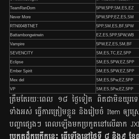
TeamRanDom
5PW,5PP,SM,ES,EZ
Never More
5PW,5PP,EZ,ES,SM
RTN004BTNET
5PP,SM,ES,BF,5PW
Battambongwinwin
EZ,ES,5PP,5PW,WB
Vampire
5PW,EZ,ES,SM,BF
SEVENCITY
SM,ES,TC,EZ,5PP
Eclipse
SM,ES,5PW,EZ,5PP
Ember Spirit
SM,ES,5PW,EZ,5PP
Mex del
SM,ES,5Pw,EZ,5PP
VP
SM,ES,5Pw,EZ,5PP
ត្រឹម​តែ​រយៈ​ពេល ១៨ ថ្ងៃ​ទៀត ពិត​ជា​មិន​យូរ​ទេ ដូ
ទាំង​អស់ ធ្វើ​ការ​ត្រៀម​ខ្លួន និង​រៀបចំ Item ឲ្យ​
បញ្ហា​ផ្សេងៗ ពេល​ឡើង​មក​ប្រកួត​នៅ​លើ​ឆាក
ប្រកួត​ដ៏​កក្រើក​នេះ ធ្វើ​ឡើង​នៅ​ថ្ងៃ​ទី ៨ និង​៩ ខែ​ធ