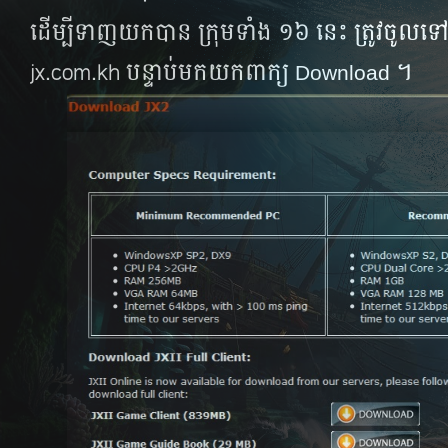
ដើម្បី​ទាញ​យក​បាន ក្រុម​ទាំង​ ១៦ នេះ ត្រូវ​ចូល​ទៅ
jx.com.kh បន្ទាប់​មក​យក​ពាក្យ
។
Download