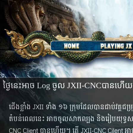
ថ្ងៃ​នេះអាច Log ​ចូល​ JXII-CNCបាន​ហើយ
ជើង​ខ្លាំង JXII ទាំង ១៦ ក្រុម​ដែល​បាន​ជាប់​វគ្គ​ជ
តំបន់​ពេល​នេះ អាច​ចូល​សាក​ល្បង និង​រៀប​យុទ្ធសាស្ត្
CNC Client បាន​ហើយ។ តើ​ JXII-CNC Cilent អា