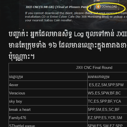
បញ្ជាក់​៖ អ្នក​ដែល​មាន​សិទ្ធ​ Log ចូល​ទៅ​កាន់​ JXI
មាន​តែ​ក្រុម​ទាំង ១៦ ដែល​មាន​ឈ្មោះ​ក្នុង​តារាង​ខា
ប៉ុណ្ណោះ។
JXII CNC Final Round
ឈ្មោះក្រុម
សមាសភាពក្រុម
4ever
ES,EZ,SM,5PP,5PW
Veracious
WS,ES,5PW,BF,BC
sky boy
TC,ES,5PP,BF,YCA
break a heart
5PP,SM,ES,SC,BF
Family476
EZ,5PP,ES,YCR,SM
STbattleLeague
5PW,ES,SM,EZ,5PP