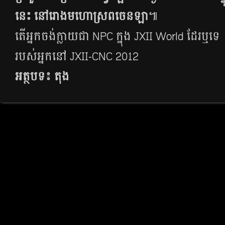
នេះ នៅ​រោង​មហោស្រពចេនឡា
៕
តើ​អ្នក​ចង់​ក្លាយ​ជា​ NPC ក្នុង JXII World ដែរ​ឬ​ទ
របស់អ្នក​នៅ JXII-CNC 2012
អត្ថបទ៖ តុង