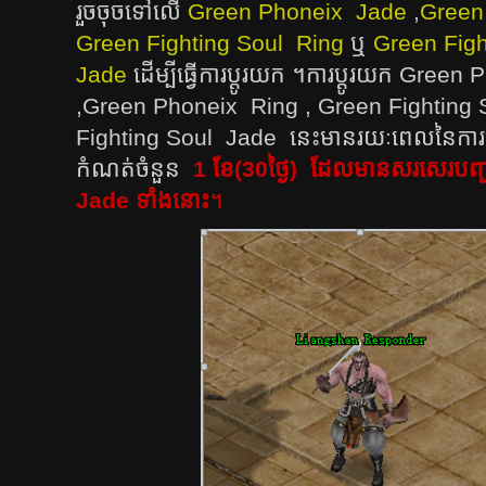
រួចចុចទៅលើ
Green Phoneix Jade
,
Green
Green Fighting Soul Ring
ឬ​
Green Figh
Jade
ដើម្បីធ្វើការប្តូរយក ។​ការប្ដូរយក Gre
,Green Phoneix Ring , Green Fighting
Fighting Soul Jade នេះមានរយៈពេលនៃការប
កំណត់ចំនួន
1 ខែ(30ថ្ងៃ) ដែលមានសរសេរបញ្ជ
Jade ទាំងនោះ
។