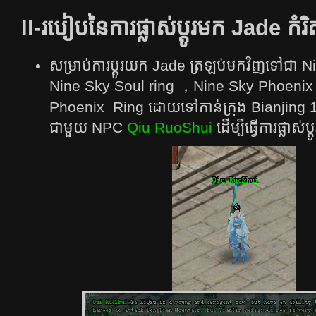
II-របៀបនៃការផ្លាស់ប្តូរមក Jade​ កំរិ
សម្រាប់ការប្ដូរយក Jade ត្រឡប់មកវិញទៅជា 
Nine Sky Soul ring ，Nine Sky Phoenix 
Phoenix Ring ដោយទៅកាន់​ក្រុង Bianjing
ជាមួយ NPC
Qiu RuoShui
ដើម្បីធ្វើការផ្លាស់