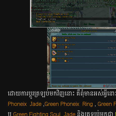
ដោយការប្ដូរត្រឡប់មកវិញនោះ គឺពុំមានអស់អ្វី
Phoneix Jade
,
Green Phoneix Ring
,
Green F
ឬ
Green Fighting Soul Jade
និងត្រឡប់មកជា