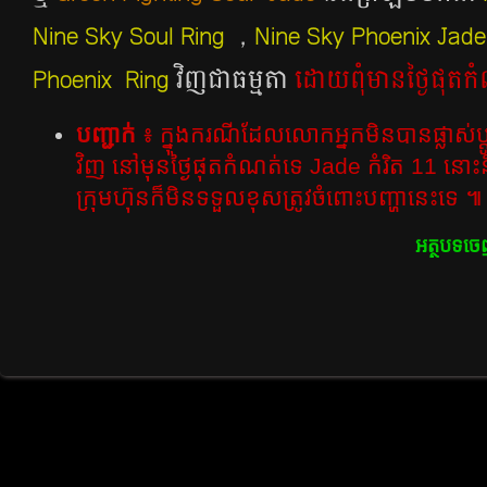
Nine Sky Soul Ring
，
Nine Sky Phoenix Jade
Phoenix Ring
វិញជាធម្មតា
ដោយពុំមានថ្ងៃផុតក
បញ្ជាក់
៖ ក្នុងករណីដែលលោកអ្នកមិនបានផ្លាស់ប្តូរ
វិញ នៅមុនថ្ងៃផុតកំណត់ទេ Jade​ កំរិត​ 11
នោះន
ក្រុមហ៊ុនក៏មិនទទួលខុសត្រូវចំពោះបញ្ហានេះទេ ៕
អត្ថបទចេ