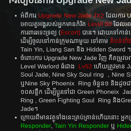
I-របៀបនៃការ Upgrade New Ja
អំពីការ
Upgrade New Jade JX2
ដែលការ Up
អោយតួអង្គរបស់អ្នកមានកំរិត
Level 80
ដែលអាច
ការពាររទេះទ្រព្យ (
Escort)
បាន។ ដោយទៅកាន់នៅ
ដើម្បីចូលទៅកាន់ក្រុមណាមួយ​ ទៅតាម
តំបន់ទា
Tain Yin, Liang San និង Hidden Sword ។
ចំពោះការ Upgrade New Jade វិញ គឺតម្រូវអោ
Level Warlord ធំជាង
Lv52
ហើយត្រូវមាន J
Soul Jade, Nine Sky Soul ring ，Nine Sk
ឬNine Sky Phoenix Ring ចំនួន១ និងដូចជា
១០សន្លឹក ដើម្បីប្ដូរទៅជា Green Phoneix 
Ring , Green Fighting Soul Ring និងGr
Jade។
ក្រោយពីមានវត្ថុទាំងនេះគ្រប់គ្រាន់ហើយនោះ អ្នក
Responder
,
Tain Yin Responder
ឬ
Hide