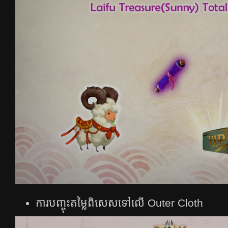
ការបញ្ចុះតម្លៃពិសេសទៅលើ Outer Cloth