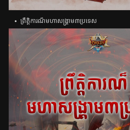
ព្រឹត្តិការណ៏មហាសង្គ្រាម៣ប្រទេស