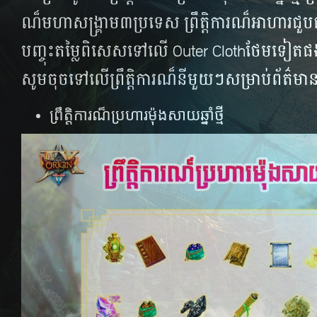
ណ៏មហាសង្គ្រាម៣ប្រទេស​​ ព្រឹត្តិការណ៏អាហារជួប
បញ្ចុះតម្លៃពិសេសទៅលើ Outer Clothថែមទៀតផង​ ដើ
សូមចុចទៅលើព្រឹត្តិការណ៏នីមួយៗសម្រាប់ព័ត៌មាន
ព្រឹត្តិការណ៏ប្រហារម៉ុងសាយឆ្នាំថ្មី