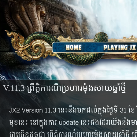
V.11.3 ព្រឹត្តិការណ៏ប្រហារម៉ុងសាយឆ្នាំថ្មី
JX2 Version 11.3 នេះនឹងមកដល់ក្នុងថ្ងៃទី 31 ខែ វិ
មុខនេះ នៅក្នុងការ update នេះផងដែរយើងនឺងមានព
ជាច្រើនដូចជា ព្រឹត្តិការណ៏ប្រហារម៉ុងសាយឆ្នាំថ្មី ព្រឹ