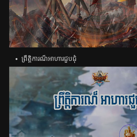
ព្រឹត្តិការណ៏អាហារជួបជុំ