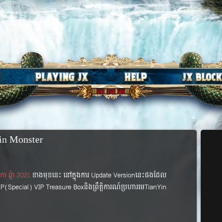
Yin Monster
ឆិកា ឆ្នំា 2021
ខាងមុខនេះ នៅក្នុងការ Update​ Versionនេះផងដែល
VIP(Special) VIP Treasure Boxនិងព្រឹត្តិការណ៍ប្រហារមេTianYin