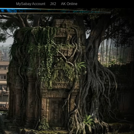
MySabay Account
JX2
AK Online