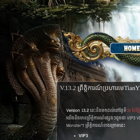
V.13.2 ព្រឹត្តិការណ៍ប្រហារមេTian
Version 13.2
នេះនឹងមកដល់នៅថ្ងៃទី
09​ ខែវិច្
យើងនឺងមានព្រឹត្តិការណ៍ផ្សេងៗដូចជា VIP3​​​ 
Monster។​ ​ព្រឹត្តិការណ៏ខាងក្រោមនេះ​​​
VIP3