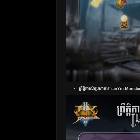
ព្រឹត្តិការណ៍ប្រហារមេTianYin Monste