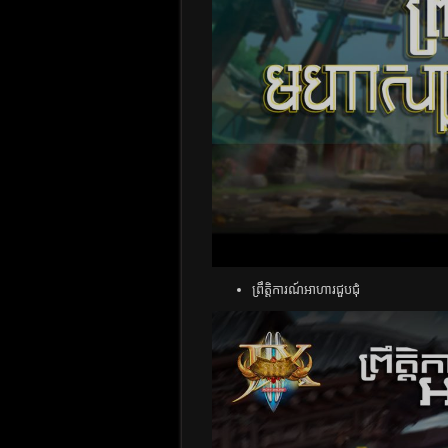
ព្រឹត្តិការណ៍អាហារជួបជុំ