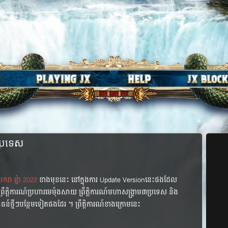
ប្រទេស
ករា ឆ្នំា 2022
ខាងមុខនេះ នៅក្នុងការ Update​ Versionនេះផងដែល
រឹត្តិការណ៍ប្រហារមេម៉ុងសាយ ព្រឹត្តិការណ៍មហាសង្គ្រាម៣ប្រទេស និង
ន៍ថ្មីៗ​បន្ថែមទៀតផងដែរ ។​ ​ព្រឹត្តិការណ៍ខាងក្រោមនេះ