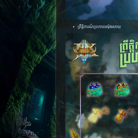
ព្រឹត្តិការណ៏ប្រហារមេម៉ុងសាយ