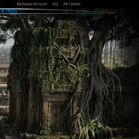
MySabay Account
JX2
AK Online