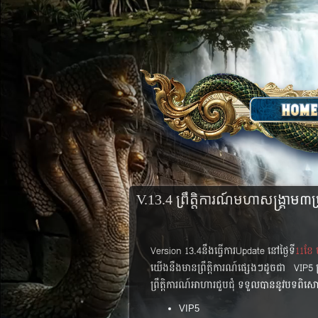
V.13.4 ព្រឹត្តិការណ៍មហាសង្គ្រាម៣
Version 13.4នឹងធ្វើការUpdate នៅថ្ងៃទី
11ខែ ម
យើងនឺងមានព្រឹត្តិការណ៍ផ្សេងៗដូចជា VIP5 ព្
ព្រឹត្តិការណ៍អាហារជួបជុំ ទទួលបាននូវបទពិសោធ
VIP5