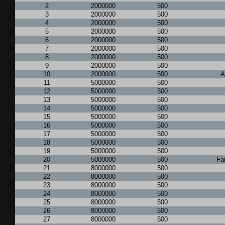
2
2000000
500
3
2000000
500
4
2000000
500
5
2000000
500
6
2000000
500
7
2000000
500
8
2000000
500
9
2000000
500
10
2000000
500
A
11
5000000
500
12
5000000
500
13
5000000
500
14
5000000
500
15
5000000
500
16
5000000
500
17
5000000
500
18
5000000
500
19
5000000
500
20
5000000
500
Fa
21
8000000
500
22
8000000
500
23
8000000
500
24
8000000
500
25
8000000
500
26
8000000
500
27
8000000
500