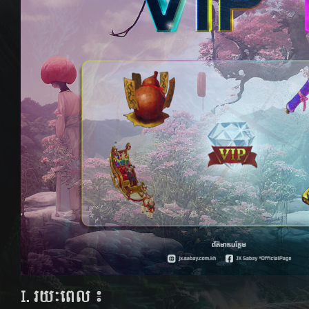
I. រយៈពេល ៖