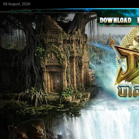
08 August, 2026