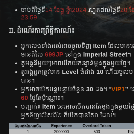
ចាប់ពីថ្ងៃទី
14 ខែធ្នូ ឆ្នំា2024
រហូតដល់ថ្ងៃទី
20 ខែ
23:59
II. ដំណើរការព្រឹត្តិការណ៍៖
​​អ្នកលេងទាំងអស់អាចចូលទិញ
Item
ដែលមានឈ្
មានតំលៃ
699JP
នៅក្នុង
Imperial Street
។
តួអង្គនីមួយៗអាចបើកយករង្វាន់ម្តងក្នុងមួយថ្ងៃ។
តួអង្គអ្នកត្រូវមាន
Level
ធំជាង
10
ហើយចូលបក្
បាន។
អ្នកអាចបើកបន្តបន្ទាប់ចំនួន
30
ដង។ “
VIP1
”
ន
60
ថ្ងៃតែប៉ុណ្ណោះ។
បញ្ជាក់៖
Item
នេះអាចបើកបានតែម្តងក្នុងមួយថ្
អ្នកទិញលើសពី២ ក៏បើកបានតែ១ ដែល។
Experience
Overlord Token
ចំនួនដងនៃការបើក
1
2000000
500
Fly