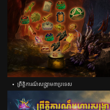
ព្រឹត្ដិការណ៍សង្រ្គាម៣ប្រទេស