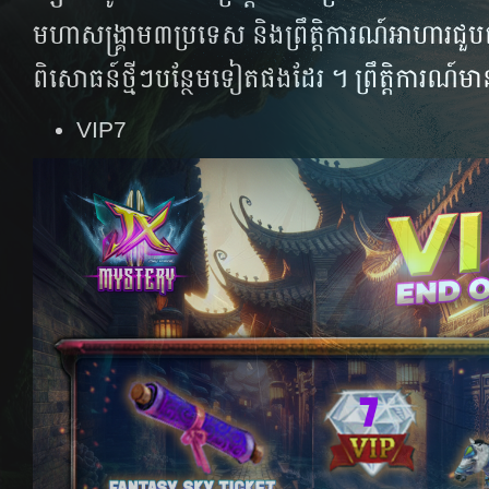
មហាសង្រ្គាម៣ប្រទេស និង​ព្រឹត្តិការណ៍អាហារជួ
ពិសោធន៍ថ្មីៗ​បន្ថែមទៀតផងដែរ ។​ ​ព្រឹត្តិការណ
VIP7