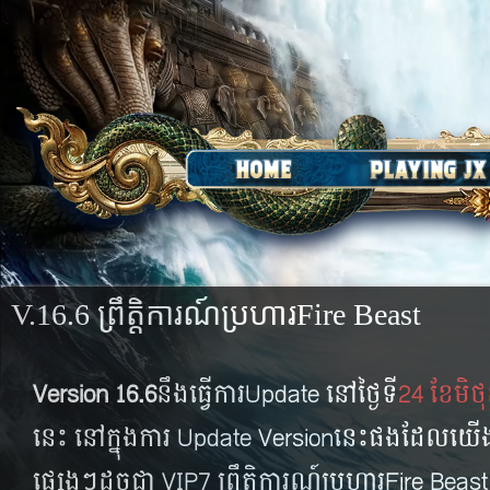
V.16.6 ព្រឹត្តិការណ៍ប្រហារFire Beast
Version 16.6
នឹងធ្វើការUpdate នៅថ្ងៃទី
24 ខែមិថុ
នេះ នៅក្នុងការ Update​ Versionនេះផងដែលយើងន
ផ្សេងៗដូចជា VIP7 ព្រឹត្តិការណ៍ប្រហារ​Fire Beast ព