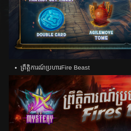
ព្រឹត្តិការណ៍ប្រហារ​F
i
re Beast