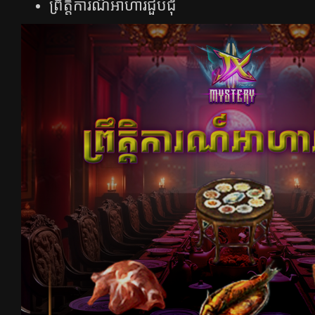
ព្រឹត្តិការណ៏អាហារជួបជុំ