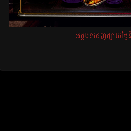
អត្ថបទចេញផ្សាយថ្ងៃទី2