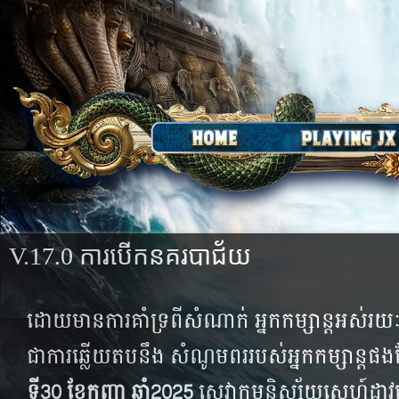
V.17.0 ការបើកនគរបាជ័យ
ដោយ​មាន​ការ​គាំ​ទ្រ​ពី​សំ​ណាក់ ​អ្នក​កម្សាន្តអស់​រយៈ​
ជា​ការ​ឆ្លើយ​តបនឹង​ សំ​ណូម​ពរ​របស់​អ្នក​កម្សាន្ត​ផ​ង
ទី30 ខែកញ្ញា ឆ្នាំ2025
សេ​វា​កម្ម​និ​ស្ស័​យ​ស្នេហ៍​ដាវ​