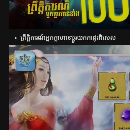
ព្រឹត្តិការណ៍អ្នកក្លាហានប្តូរយកកាដូរពិសេស