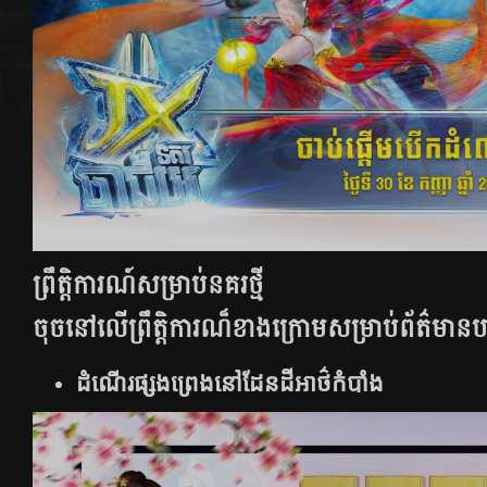
ព្រឹត្តិការណ៍សម្រាប់​នគរ​ថ្មី​
ចុចនៅលើព្រឹត្តិការណ៏ខាងក្រោមសម្រាប់ព័ត៌មានបន្
ដំណើរផ្សងព្រេងនៅដែនដីអាថ៌កំបាំង