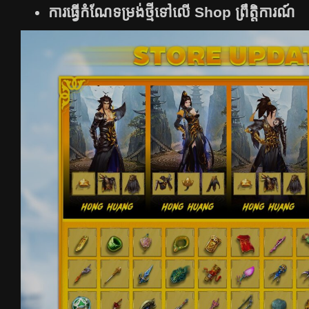
ការធ្វើកំណែទម្រង់ថ្មីទៅលើ Shop ព្រឹត្តិការណ៍