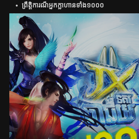
ព្រឹត្តិការណ៏អ្នកក្លាហានទាំង១០០០