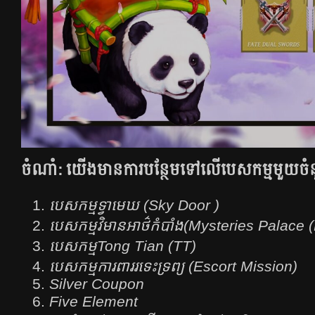
ចំណាំ:​ យើងមានការបន្ថែមទៅលើបេសកម្មមួយចំន
បេសកម្មទ្វាមេឃ (Sky Door )
បេសកម្មវិមានអាថ៌កំបាំង(Mysteries Palace 
បេសកម្មTong Tian (TT)
បេសកម្មការពាររទេះទ្រព្យ (Escort Mission)
Silver Coupon
Five Element