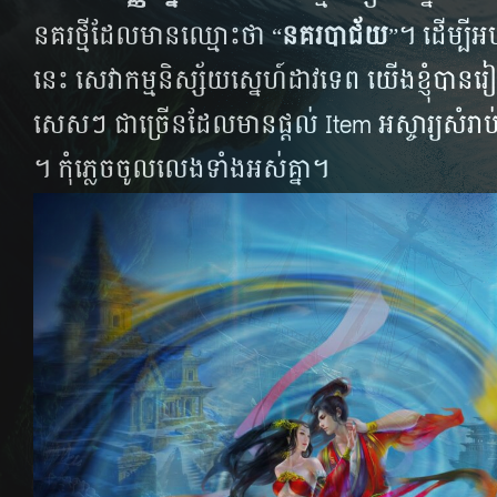
នគរ​ថ្មី​ដែល​មាន​ឈ្មោះ​ថា “
នគរបាជ័យ
​”​។ ដើម្បី​អប
នេះ​​ សេ​​វា​​​កម្ម​និស្ស័យ​​​សេ្នហ៍​​ដាវ​ទេព​ យើង​​ខ្ញុំ​​បាន​​រៀប​
សេស​ៗ ​​ជា​ច្រើន​​ដែល​មានផ្តល់​ Item អ​ស្ចារ្យ​សំរាប់
។ កុំ​ភ្លេច​ចូល​លេង​ទាំង​អស់​គ្នា។​