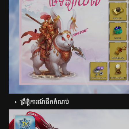
ព្រឹត្ដិការណ៍ជីកកំណប់