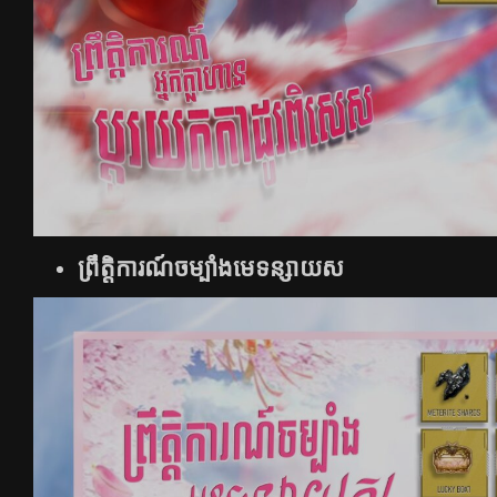
ព្រឹត្តិការណ៍ចម្បាំងមេទន្សាយស