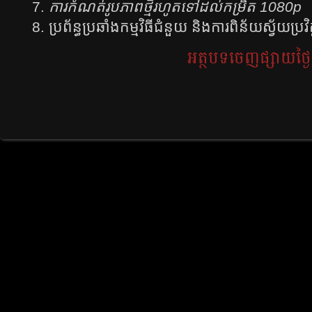
ការកំណត់រូបភាពថ្មីរហូតទៅដល់កម្រិត 1080p
ប្រព័ន្ធប្រឆាំងកម្មវិធីជំនួយ និងការពិន័យស្វ័យប្រវិត
អត្ថបទចេញផ្សាយថ្ងៃទី