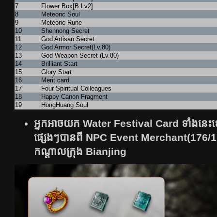
7
Flower Box[B.Lv2]
8
Meteoric Soul
9
Meteoric Rune
10
Shennong Secret
11
God Artisan Secret
12
God Armor Secret(Lv.80)
13
God Weapon Secret (Lv.80)
14
Brilliant Start
15
Glory Start
16
Merit card
17
Four Spiritual Colleagues
18
Happy Canon Fragment
19
HongHuang Soul
អ្នកអាចយក Water Festival Card ទាំងនេះទៅផ្ល
ផ្សេងៗបានពី NPC Event Merchant(176/1
កណ្តាលក្រុង Bianjing