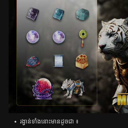
រង្វាន់ទាំងនោះមានដូចជា ៖