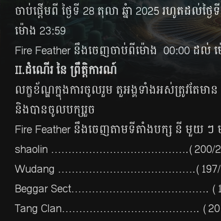
ចាប់ផ្តើមពី ថ្ងៃទី 28 តុលា ឆ្នំា 2025 រហូតដល់ថ្ងៃទី0
ម៉ោង 23:59
Fire Feather នឹងចេញចាប់ពីម៉ោង 00:00 ដល់ 
II.ដំណើរ នៃ ព្រឹត្តិការណ៍
លក្ខខ័ណ្ឌក្នុងការចូលរួម តួអង្គទាំងអស់ត្រូវតែម
និងបានចូលបក្សរួច
Fire Feather នឹងចេញតាមទីតាំងបក្ស នី មួយ ៗ 
shaolin ………………………………….(200/21
Wudang ………………………………….(197/2
Beggar Sect…………………………………. (19
Tang Clan…………………………………. (201/