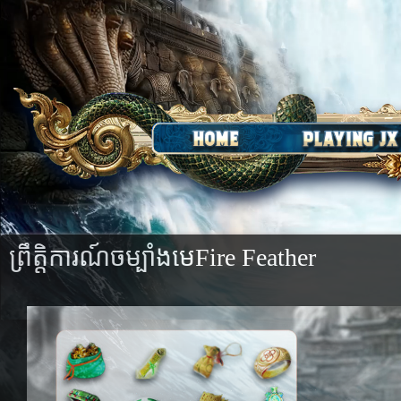
ព្រឹត្តិការណ៍ចម្បាំងមេFire Feather