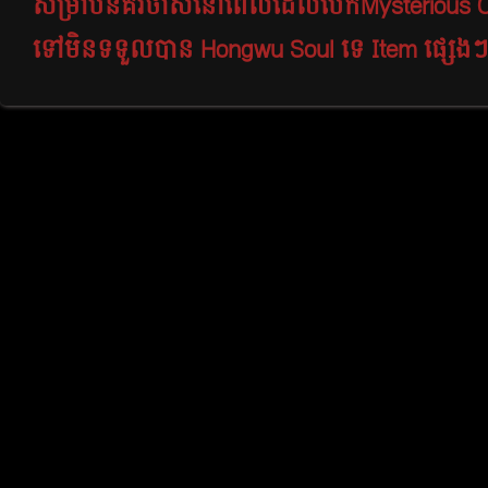
សម្រាប់នគរចាស់នៅពេលដែលបើកMysterious
ទៅមិនទទួលបាន Hongwu Soul ទេ​ Item ផ្សេង