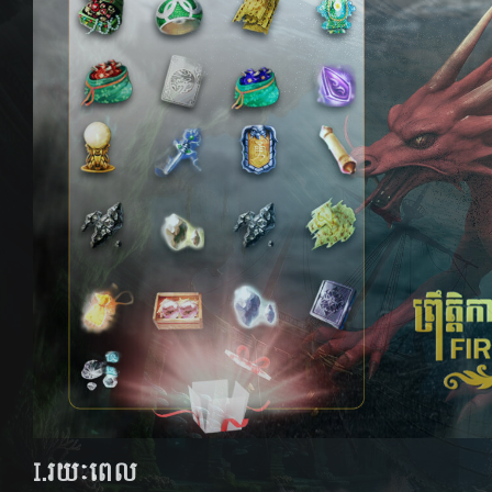
I.រយៈពេល