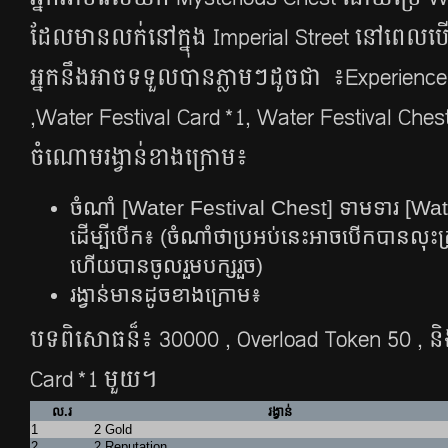
​ដែលមានលក់នៅក្នុង Imperial Street ​នៅពេលប
អ្នកនឹងអាចទទួលបានភ្លាមៗដូចជា​ ​ ៖​​Experien
,Water Festival Card*1, Water Festival Chest*
ចំណោមរង្វាន់ខាងក្រោម៖
ចំណាំ [Water Festival Chest] ទាមទារ [Wat
ដើម្បីបើក៖ (ចំណាំថាប្រអប់នេះអាចបើកបានលុះត្
ហើយបានចូលរួមបក្សរួច)
រង្វាន់មានដូចខាងក្រោម៖​
បទពិសោធន៏៖ 30000 , Overload Token 50 , និ
Card*1 មួយ។
ល.រ
រង្វាន់
1
2 Gold
2
2 Reputation