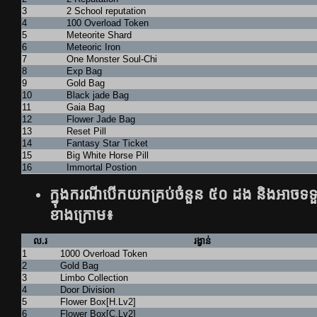
3
2 School reputation
4
100 Overload Token
5
Meteorite Shard
6
Meteoric Iron
7
One Monster Soul-Chi
8
Exp Bag
9
Gold Bag
10
Black jade Bag
11
Gaia Bag
12
Flower Jade Bag
13
Reset Pill
14
Fantasy Star Ticket
15
Big White Horse Pill
16
Immortal Postion
ក្នុងករណីបើកយកគ្រប់ចំនួន ៥០ ដង និងអាចទទួ
ខាងក្រោម៖
ល.រ
រង្វាន់
1
1000 Overload Token
2
Gold Bag
3
Limbo Collection
4
Door Division
5
Flower Box[H.Lv2]
6
Flower Box[C.Lv2]