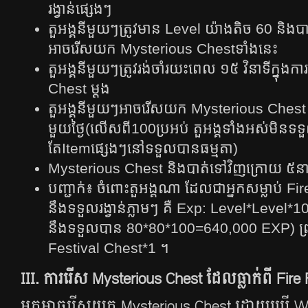
រង្វាន់ផ្សេងៗ
តួអង្គនីមួយៗត្រូវមាន Level យ៉ាងតិច 60 និងប
អាចរើសយក Mysterious Chestទាំងនេះ
តួអង្គនីមួយៗត្រូវរង់ចាំរយះពេល ១៥ វិនាទីក្ន
Chest ​ម្តង
តួអង្គនីមួយៗអាចរើសយក Mysterious Chest ​បា
មួយថ្ងៃ(លើសពី100ប្រអប់ តួអង្គទាំងអស់មិនទ
តែItemផ្សេងៗនៅទទួលបានធម្មតា)
Mysterious Chest និងបាត់ទៅវិញក្រោយ ៥នា
បញ្ជាក់៖ ចំពោះតួអង្គណា ដែលជាអ្នកសម្លាប់ Fi
នឹងទទួលរង្វាន់ភ្លាមៗ គឺ Exp: Level*Level
នឹងទទួលបាន 80*80*100=640,000 EXP) ព្
Festival Chest*1 ។
III. ការរើស Mysterious Chest​​ ដែលធ្លាក់ពី Fire
អ្នកអាចរើសយក Mysterious Chest ​ដោយប្រើ​ W