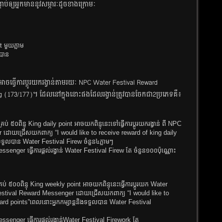
ាប់ឲ្យអ្នកមាននូវសម្ភារៈដូចខាងក្រោមៈ
 មួយភ្លាម
៏បាន
អាចធ្វើការប្តូរយករង្វាន់តាមរយៈ NPC Water Festival Reward
 (173/177)។ ដែលនៅក្នុងនោះផងដែលរង្វាន់ត្រូវបានចែកជា2ប្រភេទគឺ៖
្រប់ ៥០ពិន្ទុ King daily point អាចយកពិន្ទុនេះទៅធ្វើការប្តូរយករង្វាន់ ពី NPC
ោយជ្រើសយកពាក្យ “I would like to receive reward of king daily
ទទួលបាន Water Festival Firew ចំនួន៤ភ្លាមៗ
senger ធ្វើការផ្តល់រង្វាន់ Water Festival Firew តែ ចំនួន១០០ប៉ុណ្ណោះ
្រប់ ៥០០ពិន្ទុ King weekly point អាចយកពិន្ទុនេះធ្វើការប្តូរយក Water
estival Reward Messenger ដោយជ្រើសយកពាក្យ “I would like to
rd points”ពេលនោះអ្នកកម្សាន្ដនិងទទួលបាន Water Festival
ssenger ធ្វើការផ្តល់រង្វាន់Water Festival Firework តែ