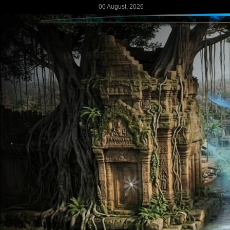
06 August, 2026