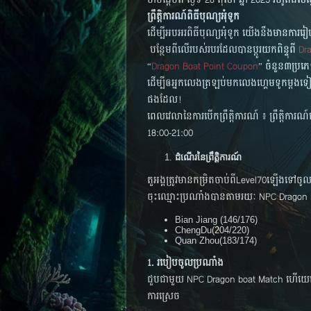
ចាប់ផ្តើមពី ថ្ងៃទី 28 តុលា ឆ្នំា 2025 រហូតដល់ថ្
ព្រឹត្ដិការណ៍ពិធីបុណ្យអុំទូក
ដើម្បីអបអរពិធីបុណ្យអុំទូក​ យើងនឹងមានការរ
បន្ថែមពីលើរបស់របរដែលបានប្តូរយកពិន្ទុពី
Dr
“
Dragon Boat Point Coupon
” ចំនួន៣ប្រ
ដើម្បីឲអ្នកលេងត្រឡប់មកលេងហ្គេមទូកម្តងទៀ
ផងដែល!
ពេលវេលានៃការបើកព្រឹត្ដិការណ៍ ៖ ព្រឹត្ដិការ
18:00-21:00
ដំណើរនៃព្រឹត្ដិការណ៍
តួអង្គត្រូវមានកម្រិតចាប់ពីLevel70ឡើងទៅចូលប
ចុះឈ្មោះប្រណាំងបានតាមរយៈ NPC Dragon 
Bian Jiang (146/176)
ChengDu(204/220)
Quan Zhou(183/174)
1. របៀបចូលប្រណាំង
ជួបជាមួយ NPC Dragon boat Match ហើយេជ្
ការស្រេច