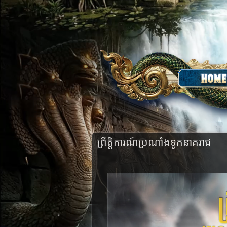
ព្រឹត្ដិការណ៍ប្រណាំងទូកនាគរាជ