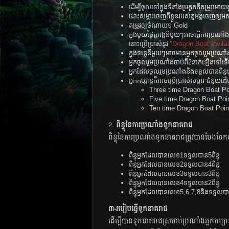
ដើម្បីចូលទៅក្នុងទីតាំងប្រកួតគឺតម្រូវអោ
ដោះសម្ភារចេញពីខ្លួនរបស់តួអង្គចេញឲ្
តម្រូវឲ្យចំណាយ១ Gold
ក្នុងមួយថ្ងៃតួអង្គនីមួយៗអាចធ្វើការប្រណ
នោះប្រើប្រាស់នូវ “
Dragon Boat Invita
ក្នុងទន្លេនីមួយៗអាចមានអ្នកចូលរួមប្រណាំ
អ្នកចូលរួមប្រណាំងចាប់ពី2នាក់ឡើងទៅទើ
អ្នកដែលចូលរួមប្រណាំងនិងទទួលបានពិន្ទុទ
អ្នកកម្សាន្តក៏អាចប្រើប្រាស់សម្ភារៈជំនួយដើម្
Three time Dragon Boat Point
Five time Dragon Boat Point (
Ten time Dragon Boat Point (ប
2.
ពិន្ទុនៃការប្រណាំងទូកនាគរាជ
ពិន្ទុនៃការប្រណាំងទូកនាគរាជត្រូវបានបែងចែ
ពិន្ទុអ្នកដែលបានលេខ1ទទួលបាន5ពិន្ទុ
ពិន្ទុអ្នកដែលបានលេខ2ទទួលបាន4ពិន្ទុ
ពិន្ទុអ្នកដែលបានលេខ3ទទួលបាន3ពិន្ទុ
ពិន្ទុអ្នកដែលបានលេខ4ទទួលបាន2ពិន្ទុ
ពិន្ទុអ្នកដែលបានលេខ5,6,7,8និងទទួលបាន1
៣-របៀបធ្វើទូកនាគរាជ
ដើម្បីបានទូកនាគរាជស្រមាប់ប្រណាំងអ្នកកម្