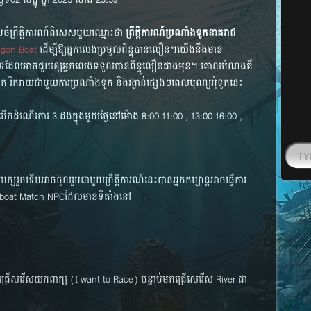
ងៃទី02 ខែធ្នូ ឆ្នាំ 2025 ម៉ោង 23:59
ៀបចំព្រឹត្តិការណ៍ពិសេសមួយឈ្មោះថា
ព្រឹត្ដិការណ៍ប្រណាំងទូកនាគរាជ​
agon Boat
ដើម្បីឱ្យអ្នកលេងប្រមូលពិន្ទុបានលឿន។យើងនឹងមាន
ភេទដែលអាចជួយឲ្យអ្នកលេងទទួលបានពិន្ទុលឿនជាងមុន។ គោលបំណងគឺ
ត រីករាយជាមួយការប្រណាំងទូក និងរង្វាន់ផ្សេងៗពេលបុណ្យអំុទូកនេះ
ណ៍បើកដំណើរការ 3 ដងក្នុងមួយថ្ងៃនៅម៉ោង 8:00-11:00 , 13:00-16:00 ,
ក្សរួចទើបអាចចូលរួមជាមួយព្រឹត្ដិការណ៍នេះបានអ្នកកម្សាន្ដអាចធ្វើការ
boat Match NPCដែលមានទីតាំង​នៅ
រើសរើសយកពាក្យ (I want to Race) បន្ទាប់មកជ្រើសេរើស River ជា