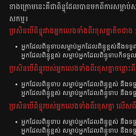
ខាងក្រោមនេះគឺជាពិន្ទុដែលបានមកពីការសម្លាប់
សកម្ម៖
ប្រសិនបើពិន្ទុរវាងអ្នកលេងទាំងពីរខុសគ្នាតិចជាង 10
អ្នកដែលពិន្ទុទាបសម្លាប់អ្នកដែលពិន្ទុខ្ពស់នឹងទទួ
អ្នកដែលពិន្ទុខ្ពស់ សម្លាប់អ្នកដែលពិន្ទុទាបក៏ទទួលប
ប្រសិនបើពិន្ទុរបស់អ្នកលេងទាំងពីរខុសគ្នាចន្លោះពី 
អ្នកដែលពិន្ទុទាប សម្លាប់អ្នកដែលពិន្ទុខ្ពស់ នឹងទទ
អ្នកដែលពិន្ទុខ្ពស់ សម្លាប់អ្នកដែលពិន្ទុទាប នឹងទទ
ប្រសិនបើពិន្ទុរបស់អ្នកលេងទាំងពីរខុសគ្នា លើសពី 2
អ្នកដែលពិន្ទុទាប សម្លាប់អ្នកដែលពិន្ទុខ្ពស់ នឹងទ
អ្នកដែលពិន្ទុខ្ពស់ សម្លាប់អ្នកដែលពិន្ទុទាប នឹងទទ