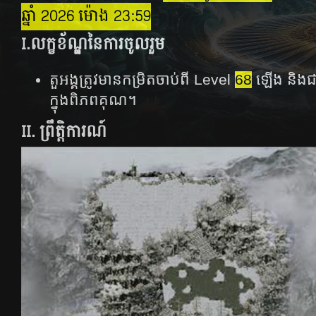
ឆ្នាំ 2026 ម៉ោង 23:59
I.លក្ខខ័ណ្ឌនៃការចូលរួម
តួអង្គត្រូវមានកម្រិតចាប់ពី Level
68
ឡើង និងជ
ក្នុងពិភពគុណ។
II. ព្រឹត្តិការណ៍