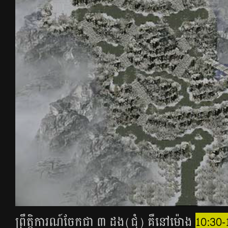
ព្រឹត្តិការណ៍ចែកជា ៣ ដង(ជុំ) គឺនៅម៉ោង
10:30-