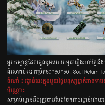
អ្នកកម្សាន្ដដែលចូលរួមបេសកម្មជារៀងរាល់ថ្ងៃន
ពិសោធន៍៖ឧ កម្រិត80*80*50 , Soul Return T
ចំណាំ ៖​ រង្វាន់នេះក្នុងមួយថ្ងៃមនុស្សម្នាក់អាចទា
ប៉ុណ្ណោះ
សម្រាប់រង្វាន់នឺងត្រូវបានបែងចែកជា3រង្វាន់ដោយរ