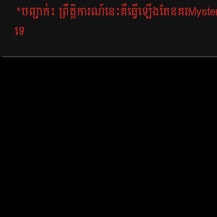
*បញ្ជាក់៖
ព្រឹត្ដិការណ៍នេះគឺធ្វើឡើងតែនគរMyst
ទេ