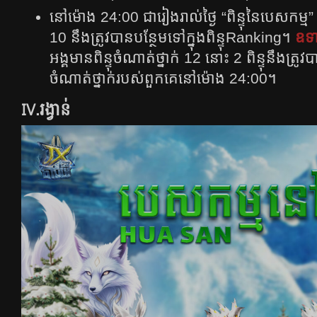
នៅម៉ោង 24:00 ជារៀងរាល់ថ្ងៃ “ពិន្ទុនៃបេសកម
10 នឹងត្រូវបានបន្ថែមទៅក្នុងពិន្ទុRanking។
ឧទ
អង្គមានពិន្ទុចំណាត់ថ្នាក់ 12 នោះ 2 ពិន្ទុនឹងត្រូវបា
ចំណាត់ថ្នាក់របស់ពួកគេនៅម៉ោង 24:00។
IV.រង្វាន់