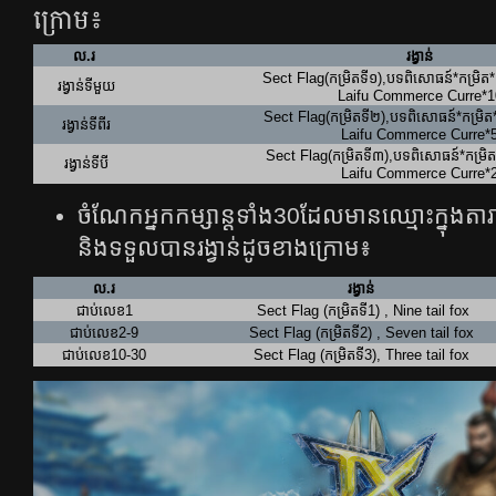
ក្រោម៖
ល.រ
រង្វាន់
Sect​ Flag(កម្រិតទី១)​,បទពិសោធន៍*​កម្រិត
រង្វាន់ទីមួយ
Laifu Commerce Curre*1
Sect Flag(កម្រិតទី២)​,​បទពិសោធន៍*​កម្រិត
រង្វាន់ទីពីរ
Laifu Commerce Curre*
Sect Flag(កម្រិតទី៣)​,​បទពិសោធន៍*​កម្រិត*
រង្វាន់ទីបី
Laifu Commerce Curre*
ចំណែកអ្នកកម្សាន្ដទាំង30ដែលមានឈ្មោះក្នុងតា
និងទទួលបានរង្វាន់ដូចខាងក្រោម៖
ល.រ
រង្វាន់
ជាប់លេខ1
Sect Flag (កម្រិតទី1) , Nine tail fox
ជាប់លេខ2-9
Sect Flag (កម្រិតទី2)​ , Seven tail​​ fox
ជាប់លេខ10-30
Sect Flag (កម្រិតទី3)​, Three tail fox