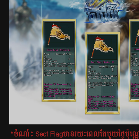
*
ចំណាំ៖ Sect Flagមានរយៈពេលតែមួយថ្ងៃប៉ុណ្