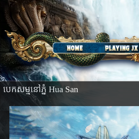
បេកសម្មនៅភ្នំ Hua San