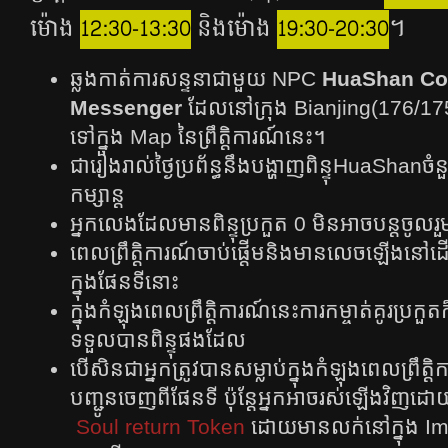
ម៉ោង
12:30-13:30
និងម៉ោង
19:30-20:30
។
ឆ្លងកាត់ការសន្ទនាជាមួយ NPC
HuaShan Co
Messenger
ដែលនៅក្រុង Bianjing(176/175
ទៅក្នុង Map នៃព្រឹត្តិការណ៍នេះ។
ជារៀងរាល់ថ្ងៃប្រព័ន្ធនឹង​បង្ហាញ​ពិន្ទុHuaShanចំន
កម្សាន្ដ
អ្នកលេងដែលមានពិន្ទុប្រកួត 0 មិនអាចបន្តចូល
ពេលព្រឹត្តិការណ៍ចាប់ផ្ដើមនិងមាន​លេចឡើ
ក្នុងផែនទីនោះ
ក្នុងកំឡុងពេលព្រឹត្ដិការណ៍នេះការកម្ចាត់គូរប្រកួតក
ទទួលបានពិន្ទុផងដែល
បើសិនជាអ្នកត្រូវបានសម្លាប់ក្នុងកំឡុងពេលព្រឹត្ដិ
បញ្ជូនចេញពីផែនទី ប៉ុន្ដែអ្នកអាចរស់ឡើងវិញដោយប
Soul return Token
ដោយមានលក់នៅក្នុង Impe