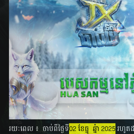
រយៈពេល​ ៖ ចាប់ពីថ្ងៃទី
02 ខែធ្នូ ឆ្នំា 2025
រហូតដល