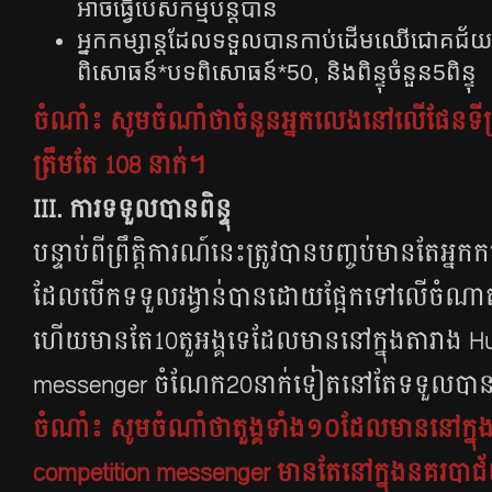
អាចធ្វើបេសកម្មបន្ដបាន
អ្នកកម្សាន្ដដែលទទួលបានកាប់ដេីមឈេីជោគជ
ពិសោធន៍*បទពិសោធន៍*50, និងពិន្ទុចំនួន5ពិន្ទុ
ចំណាំ៖ សូមចំណាំថាចំនួនអ្នកលេងនៅលើផែនទីព្រឹ
ត្រឹមតែ 108 នាក់។
III. ការទទួលបានពិន្ទុ
បន្ទាប់ពីព្រឹត្ដិការណ៍នេះត្រូវបានបញ្ចប់មានតែអ្នកក
ដែលបើកទទួលរង្វាន់បានដោយផ្អែកទៅលើចំណាត់ថ្
ហើយមានតែ10តួអង្គទេដែលមាននៅក្នុងតារាង Hu
messenger ចំណែក20នាក់ទៀតនៅតែទទួលបានរង្
ចំណាំ៖ សូមចំណាំថា
តួង្គទាំង១០ដែលមាននៅក្ន
competition messenger មានតែនៅក្នុងនគរបាជ