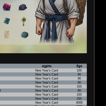
តម្រូវការ
ចំនួន
New Year’s Card
100
New Year’s Card
90
New Year’s Card
90
New Year’s Card
90
New Year’s Card
150
0
New Year’s Card
80
New Year’s Card
150
New Year’s Card
250
New Year’s Card
4000