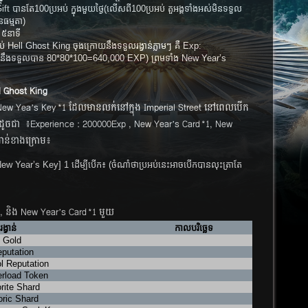
​បានតែ​100ប្រអប់​ ក្នុងមួយថ្ងៃ(លើសពី100ប្រអប់ តួអង្គទាំងអស់មិនទទួល
ធម្មតា)
 ៥នាទី
ាប់ Hell Ghost King ចុងក្រោយនឹងទទួលរង្វាន់ភ្លាមៗ គឺ Exp:
 នឹងទទួលបាន 80*80*100=640,000 EXP) ព្រមទាំង New Year’s
ll Ghost King
 New Yea’s Key*1 ​ដែលមានលក់នៅក្នុង Imperial Street ​នៅពេលបើក
ូចជា​ ​ ៖​​Experience : 200000Exp , New Year’s Card*1, New
្វាន់ខាងក្រោម៖
ew Year’s Key]​ 1 ដើម្បីបើក៖ (ចំណាំថាប្រអប់នេះអាចបើកបានលុះត្រាតែ
, និង New Year’s Card*1 មួយ
រង្វាន់
កាលបរិច្ឆេទ
 Gold
putation
l Reputation
rload Token
rite Shard
ric Shard