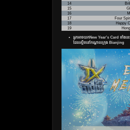
14
Bri
15
Gl
16
M
17
Four Spir
18
Happy C
19
Hong
អ្នកអាចយកNew Year’s Card ទាំងនេះទៅ
ដែលស្ថិតនៅកណ្តាលក្រុង Bianjing