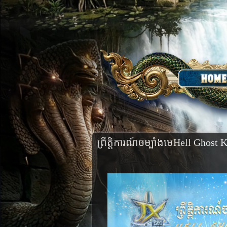
ព្រឹត្តិការណ៍ចម្បាំងមេHell Ghost 