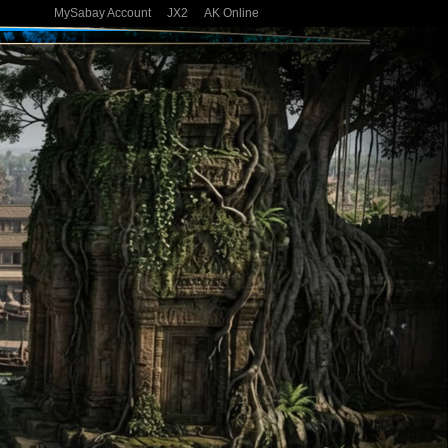
MySabay Account
JX2
AK Online