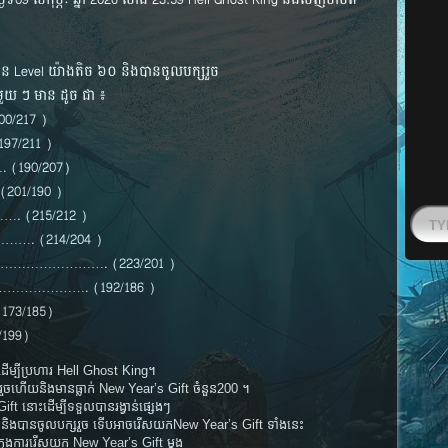
ថ្ងៃទី09 ខែកុម្ភៈ ឆ្នាំ 2026 ម៉ោង 23:59 Hell Ghost King នឹងចេញចាប់ពី
តែមាន Level យ៉ាងតិច ៦០ និងបានចូលបក្សរួច
មួយ ៗ មាន ដូច ជា ៖
/217 )
/211 )
190/207)
01/190 )
 (215/212 )
…. (214/204 )
…………………………. (223/201 )
…………………. (192/186 )
3/185)
199)
ោះដើម្បីប្រហារ Hell Ghost King។
ចហើយនិងមានធ្លាក់ New Year’s Gift ​ចំនួន200 ។
t ​នោះដើម្បីទទួលបានរង្វាន់ផ្សេងៗ
 60 និងបានចូលបក្សរួច ទើបអាចរើសយកNew Year’s Gift ទាំងនេះ
ីក្នុងការរើសយក New Year’s Gift ​ម្តង