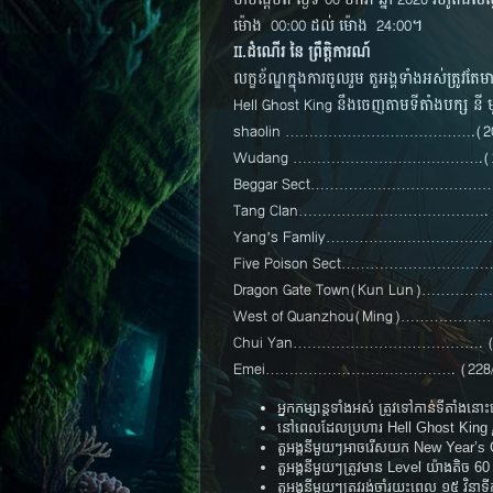
ចាប់ផ្តើមពី ថ្ងៃទី 06 មករា ឆ្នំា 2026 រហូតដល់
ម៉ោង 00:00 ដល់ ម៉ោង 24:00។
II.ដំណើរ នៃ ព្រឹត្តិការណ៍
លក្ខខ័ណ្ឌក្នុងការចូលរួម តួអង្គទាំងអស់ត្រូវ
Hell Ghost King នឹងចេញតាមទីតាំងបក្ស នី 
shaolin ………………………………….(200
Wudang ………………………………….(197
Beggar Sect…………………………………. (
Tang Clan…………………………………. (2
Yang’s Famliy………………………………….
Five Poison Sect………………………………
Dragon Gate Town(Kun Lun)………
West of Quanzhou(Ming)………………
Chui Yan…………………………………. (17
Emei…………………………………. (228/
អ្នកកម្សាន្តទាំងអស់ ត្រូវទៅកាន់ទីតាំងន
នៅពេលដែលប្រហារ Hell Ghost King រួ
តួអង្គនីមួយៗអាចរើសយក New Year’s Gif
តួអង្គនីមួយៗត្រូវមាន Level យ៉ាងតិច
តួអង្គនីមួយៗត្រូវរង់ចាំរយះពេល ១៥ វិនាទ