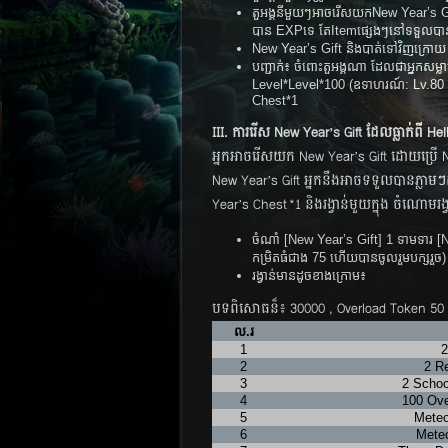
តួអង្គនីមួយៗអាចរើសយកNew Year’s Gift 
បាន​ EXPទេ តែItemផ្សេងៗនៅទទួលបាន
New Year’s Gift និងបាត់ទៅវិញក្រោយ
បញ្ជាក់៖ ចំពោះតួអង្គណា ដែលជាអ្នកសម្ល
Level*Level*100 (ឧទាហរណ៍: Lv.80
Chest*1
III. ការរើស New Year’s Gift ដែលធ្លាក់ពី He
អ្នកអាចរើសយក New Year’s Gift ​ដោយប្រើ​
New Year’s Gift អ្នកនឹងអាចទទួលបានភ្លាមៗដ
Year’s Chest*1 និងរង្វាន់មួយក្នុង ចំណោមរង
ចំណាំ [New Year’s Gift] 1 ទាមទារ [N
កម្រិតធំជាង 75 ហើយបានចូលរួមបក្សរួច)
រង្វាន់មានដូចខាងក្រោម៖​
បទពិសោធន៏៖ 30000 , Overload Token 50 
ល.រ
1
2
2
2 Re
3
2 Schoo
4
100 Ove
5
Meteo
6
Meteo