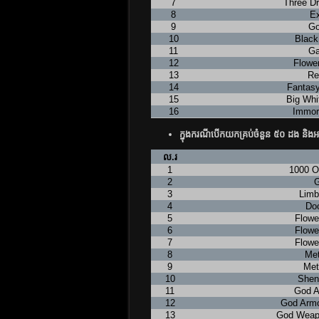
7
Three D
8
E
9
Go
10
Black
11
Ga
12
Flowe
13
Re
14
Fantasy
15
Big Whi
16
Immort
ក្នុងករណីបើកយកគ្រប់ចំនួន ៥០ ដង និងអ
ល.រ
1
1000 O
2
G
3
Limb
4
Doo
5
Flowe
6
Flowe
7
Flowe
8
Met
9
Met
10
Shen
11
God A
12
God Armo
13
God Weapo