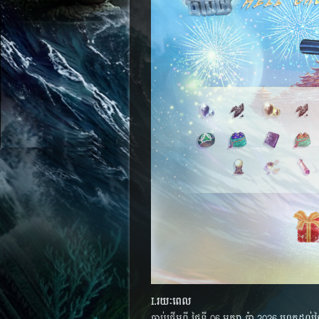
I.រយៈពេល