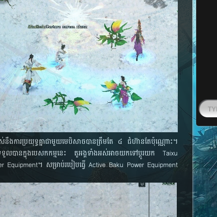
​អស់​នឹង​ការ​ប្រយុទ្ធ​គ្នា​ជាមួយ​មេបិសាច​បាន​ត្រឹម​តែ​ ៤ ជំហ៊ាន​តែ​ប៉ុណ្ណោះ។
ួល​បាន​ក្នុង​​បេសកកម្ម​នេះ តួអង្គ​ទាំង​អស់​អាច​យក​ទៅ​ប្ដូរ​យក Taixu
r Equipment។ សម្រាប់​របៀប​ធ្វើ Active Baku Power Equipment