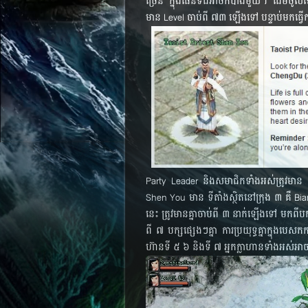
ច្រើន ក្នុង​ផែន​ទី​ដ៏​អាថ៌កំបាំង​មួយ។ ដើម​ចូល​ទៅ​ក
មាន​ Level ចាប់​ពី ៧៣ ឡើង​ទៅ បន្ទាប់​មក​ធ្វើ​កា
Party Leader និង​សមាជិក​ទាំង​អស់​ត្រូវ​មាន
Shen You មាន ទី​តាំង​ស្ថិត​នៅ​ក្រុង​ ៣ គឺ B
នេះ ត្រូវ​មាន​គ្នា​ចាប់​ពី ៣ នាក់​ឡើង​ទៅ មក​ពី​ប
ពី ៧ បក្ស​ផ្សេងៗ​គ្នា ការ​ប្រយុទ្ធ​គ្នា​​ក្នុង​
ហ៊ាន​ទី ៥ ៦ និង​ទី ៧ អ្នក​ក្លាហាន​ទាំង​អស់​