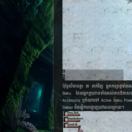
ប៉ុន្តែ​បើ​មាន​គ្នា ៣ នាក់​វិញ អ្នក​កម្សាន្ត​ទាំង
Baku ដែល​អ្នក​ក្លាហាន​ទាំង​អស់​មាន​ឱកាស​ទទ
Accessory ឬ​ក៏​យក​ទៅ Active Baku Powe
Sabay នឹង​ធ្វើ​ការ​បង្ហាញ​នៅ​ពេល​ក្រោយ។