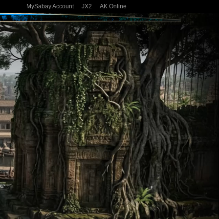
MySabay Account
JX2
AK Online