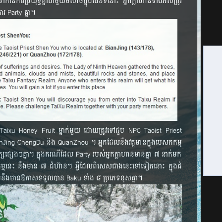
ាន់​ការ​ប្រយុទ្ធ​គ្នា​ជាមួយ​មិសាច​ក្នុង​ផែន​ទី​នោះ អ្នក​ក្លាហាន​ទាំង​អស់​ត្រូវ​
រ​ Party គ្នា​។
​ Taixu Honey Fruit ម្នាក់​មួយ​ ដោយ​ត្រូវ​ទៅ​ជួប NPC Taoist Priest
ianJing ChengDu និង QuanZhou ។ អ្នក​ដែល​នឹង​វត្តមាន​ក្នុង​បេសកកម្ម​
ក្ស​ផ្សេងៗ​គ្នា។ ក្នុង​ករណី​ដែល​ Party របស់​អ្នក​ក្លាហាន​មាន​គ្នា ៧ នាក់​មក​
​បេសកកម្ម​នេះ នឹង​មាន ៧ ជំហ៊ាន។ អ្វី​ដែល​ពិសេស​ជាង​នេះ​ទៅ​ទៀត​នោះ ក្នុង​ជំ
អាច​នឹង​មាន​ឱកាស​ទទួល​បាន Baku ទាំង ៨ ប្រភេទ​ខុស​គ្នា។