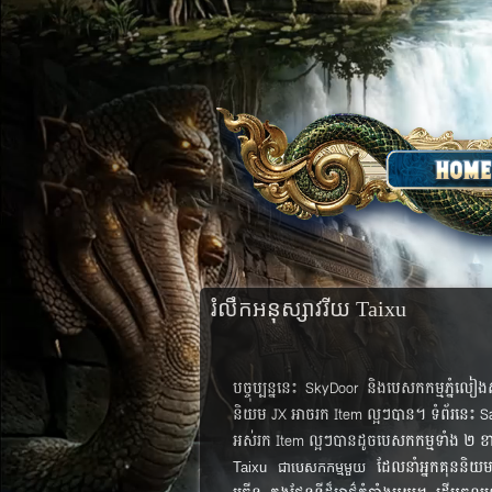
រំលឹក​អនុស្សាវរីយ​ Taixu
បច្ចុប្បន្ន​នេះ SkyDoor និង​បេសកកម្ម​ភ្នំ​ល
និយម​ JX អាច​រក​ Item ល្អៗ​បាន។ ទំព័រ​នេះ Sa
អស់​រក Item ល្អៗ​បាន​ដូច​បេសកកម្ម​ទាំង ២ ​ខា
​ ដែល​នាំ​អ្នក​គុននិយម
Taixu ជា​បេសកកម្ម​មួយ