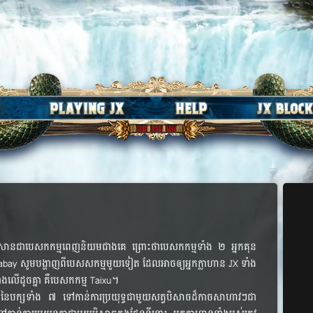
ៀងសាន​ជា​បេសកកម្ម​ពេញ​និយម​ជាង​គេ ព្រោះ​ថា​បេសកកម្ម​ទាំង​ ២ អ្នក​គុន​
bay សូម​បង្ហាញ​ពី​បេសសកម្ម​មួយ​ទៀត ដែល​អាច​ឲ្យ​អ្នក​ក្លាហាន​ JX ទាំង​
ង​លើ​ដូច​គ្នា គឺ​បេសកកម្ម Taixu។
​នៃ​បក្ស​ទាំង ៧ ទៅ​កាន់​ការ​ប្រយុទ្ធ​ជាមួយ​សត្វ​បិសាច​ដ៏​កាច​សាហាវៗ​ជា​