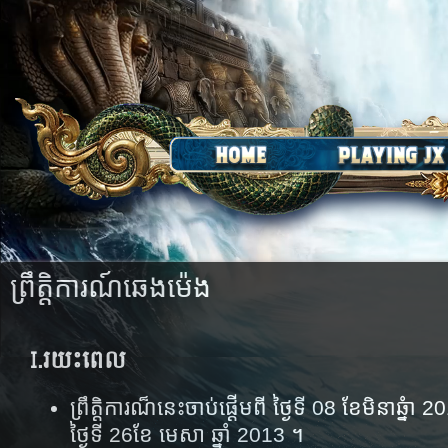
ព្រឹត្តិការណ៍ឆេងម៉េង
I.
រយះពេល
ព្រឹត្តិការណ៏​នេះ​ចាប់​ផ្តើម​ពី​ ថ្ងៃ​ទី​ 08​​ ខែ​មិនា​
ថ្ងៃទី 26ខែ មេសា​ ឆ្នាំ 2013​ ។