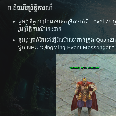
II.
ដំណើរព្រឹត្តិការណ៏
តួអង្គ​នីមួយ​ៗ​ដែល​មានកម្រិត​​ចាប់​ពី Level 75 ចូ
រួម​ព្រឹត្តិការណ៍​នេះ​បាន​
តួអង្គ​គ្រាន់​តែ​ទៅ​ធ្វើ​ដំណើរ​ទៅ​កាន់​ក្រុង​ Qua
ជួប​ NPC ​“QingMing Event Messenger “