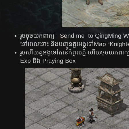
រួច​ចុច​យក​ពាក្យ​” Send me to QingMing 
នៅពេលនោះ និង​បញ្ចូន​តួរ​អង្គ​ទៅMap “Knigh
រួច​ហើយ​តួអង្គ​ទៅ​កាន់​កំពូល​ភ្នំ​ ហើយ​ចុច​យកពាក្
Exp និង​ Praying Box