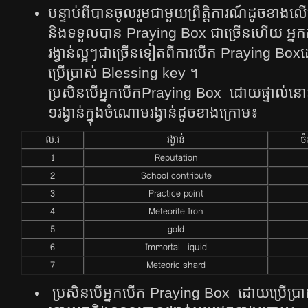
បន្ទា​​ប់​ពី​​​បាន​​ចូ​ល​រួម​​ជា​មួយ​​ព្រឹត្តិ​ការណ៍​​​ដូ​ច​ខាង​​លើ​​
និង​ទទួល​បាន​ Praying Box ជា​ច្រើន​ហើយ​ អ្នក​កម្
រង្វាន់​​ល្អ​ៗ​​ជា​ច្រើន​​ទៀត​​ពី​ការ​បើ​ក​ Praying Boxដ
ប្រើ​​ប្រាស់​​ Blessing key ។
ប្រសិន​​បើ​​អ្នក​​បើក​​Praying Box ដោយ​​ផ្ទាល់​នោះ​​អ
១រង្វាន់ក្នុង​​ចំណោម​រង្វាន់​​ដូច​​ខាង​​​ក្រោម​៖
ល.រ​
រង្វាន់​
ចំ
1
Reputation
2
School contribute
3
Practice point
4
Meteorite Iron
5
gold
6
Immortal Liquid
7
Meteoric shard
ប្រសិន​​បើ​អ្នក​បើក​ ​Praying Box ដោយ​ប្រើ​ប