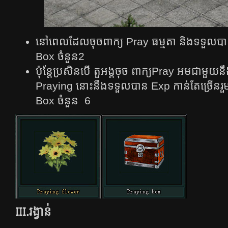
នៅ​ពេល​ដែល​ចុច​ពាក្យ​ Pray ធម្មតា​ និង​ទទួល​ប
Box ចំនួន2
ប៉ុន្តែ​ប្រសិនបើ​ តួអង្គ​ចុច ពាក្យ​Pray អម​ជា​មួយ​នឹង
Praying នោះនឹ​ង​ទទួល​បាន Exp កាន់​តែ​ច្រើន​រួ
Box ចំនួន 6
III.
រង្វាន់​