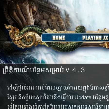
ព្រឹត្តិការណ៍បន្ថែមសម្រាប់Ｖ４.３
ដើម្បី​ផ្តល់​ភាព​កាន់​តែ​សប្បាយ​រីក​រាយ​ក្នុង​ឱកាសឆ្នាំថ្
ស្អែក​និស្ស័យស្នេហ៏ដាវនិងធ្វើការ Update បន្ថែម​នូវ​ព្រ
ទៀត​រួម​ទាំង​ធ្វើ​ការ​កែ​ប្រែ​នូវ​បេសក​កម្ម​ទស្សន៍​ទ