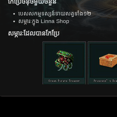
កែប្រែចំនុចមួយចំនួន
បេសសកម្មទស្សន៍​ទាយ​សត្វ​ទាំង​១២
សម្ភារៈក្នុង Linna Shop
សម្ភារៈដែលបានកែប្រែ