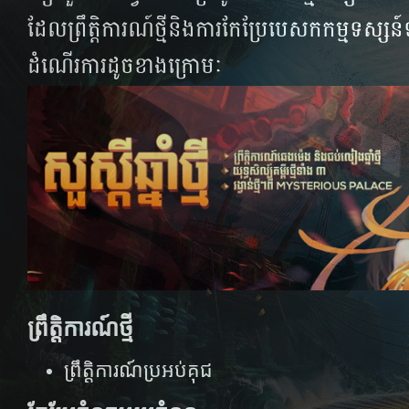
ដែល​ព្រឹត្តិ​ការណ៍​​ថ្មី​​និង​​ការ​​កែ​​ប្រែ​​បេសកកម្ម​​​ទស្សន
ដំណើរ​ការ​​ដូច​​ខាង​​ក្រោមៈ​
ព្រឹត្តិការណ៍ថ្មី
ព្រឹត្តិការណ៍ប្រអប់​គុជ