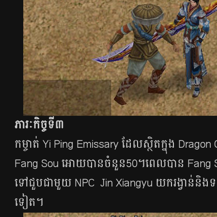
ភារៈកិច្ចទី៣
កម្ចាត់ ​Yi Ping Emissary ដែលស្ថិតក្នុង Dragon
Fang Sou អោយ​បាន​ចំនួន​50។ពេល​បាន​​ Fang So
ទៅជួប​ជា​មួយ​​ NPC Jin Xiangyu​ យក​រង្វាន់​និង​ទទួ
ទៀត​។