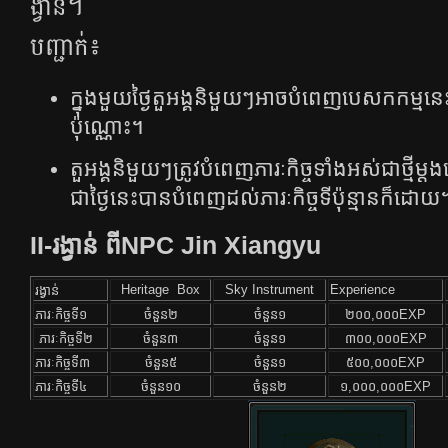
ង្វាន់​។
បញ្ជាក់៖
ក្នុងមួយថ្ងៃតួអង្គនិមួយៗអាចបំពេញបេសកកម្ម
ប៉ុណ្ណោះ។
តួអង្គ​​និមួយៗ​ត្រូវ​បំពេញ​ភារៈ​កិច្ច​ទាំង​អស់​ជា​ថ្មី​ម្ត
ជា​ថ្ងៃ​នេះ​បាន​បំពេញ​ដល់​ភារៈកិច្ច​ទី​ប៉ុន្មាន​ក៏​ដោយ​
II-រង្វាន់ ពី​​​NPC Jin Xiangyu
Heritage Box
Sky Instrument
Experience
រង្វាន់
ភារៈកិច្ចទី១
ចំនួន២
ចំនួន១
២០០,០០០​EXP
ភារៈកិច្ចទី២
ចំនួន៣
ចំនួន១
៣០០,០០០​EXP
ភារៈកិច្ចទី៣
ចំនួន៥
ចំនួន១
៥០០,០០០​EXP
ភារៈកិច្ចទី៤
ចំនួន១០
ចំនួន២
១,០០០,០០០​EXP