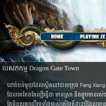
បេសកកម្ម Dragon Gate Town
នៅតំបន់មួយដែលស្ថិតនៅជាយក្រុង Feng Xiang ម
ដែល​គេ​តែង​តែ​ល្បី​រន្ទឺ​ថា​ មានស្រា និង​ម្ហូប​មាន​រស់​ជាតិ
តែ​មិន​គួរ​ឲ្យ​ជឿ​រួម​ទាំង​ម្ចាស់​តៀម​គឺ​ជា​នារី​ដែល​មា