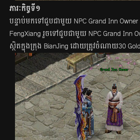
ភារៈកិច្ចទី១
បន្ទាប់​មក​ទៅ​ជួប​ជា​មួយ​​ NPC Grand Inn Owner (
FengXiang​ រួច​ទៅ​ជួប​ជា​មួយ​​ NPC Grand Inn 
ស្ថិត​ក្នុង​ក្រុង BianJing ដោយ​​ត្រូវ​​ចំ​ណាយ​​30​​ Gol