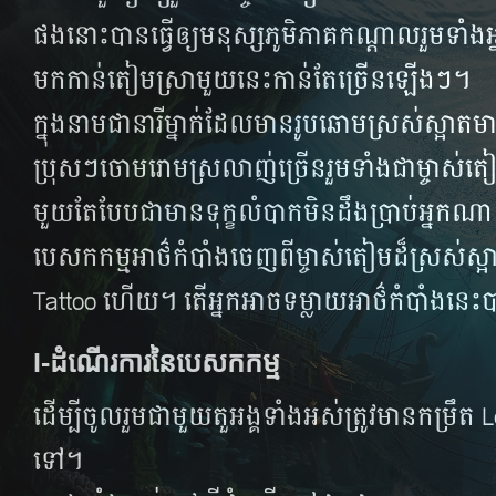
ផងនោះបានធ្វើ​ឲ្យ​មនុស្ស​ភូមិ​ភាគ​កណ្ដាល​រួម​ទាំង​អ្ន
មក​​កាន់​តៀម​ស្រា​មួយ​នេះ​កាន់​តែ​ច្រើន​ឡើង​ៗ​។
ក្នុងនាមជានារីម្នាក់ដែលមានរូបឆោមស្រស់ស្អាតម
ប្រុសៗចោមរោមស្រលាញ់ច្រើនរួមទាំងជាម្ចាស់​តៀម​ស
មួយតែបែបជាមានទុក្ខលំបាកមិនដឹងប្រាប់អ្នកណា
បេសកកម្មអាថ៌កំបាំងចេញពីម្ចាស់តៀមដ៏ស្រស់ស
Tattoo ហើយ។ តើអ្នកអាចទម្លាយអាថ៌កំបាំងនេ
I-ដំណើរការនៃបេសកកម្ម
ដើម្បីចូលរួមជាមួយតួអង្គទាំងអស់ត្រូវមានកម្រឹត
ទៅ។