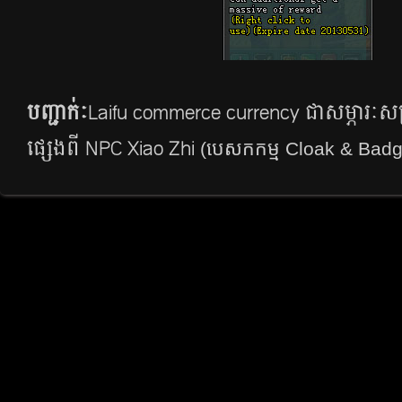
បញ្ជាក់ៈ
Laifu commerce currency​ ជាសម្ភារៈស
ផ្សេងពី NPC Xiao Zhi
(​បេសកកម្ម​ Cloak & Bad