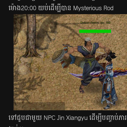
ម៉ោង20:00 យប់​ដើម្បី​បាន​​​​ Mysterious Rod
ទៅ​ជួប​ជា​មួយ​​​ NPC Jin Xiangyu ដើម្បី​បញ្ចាប់​ភារៈ​