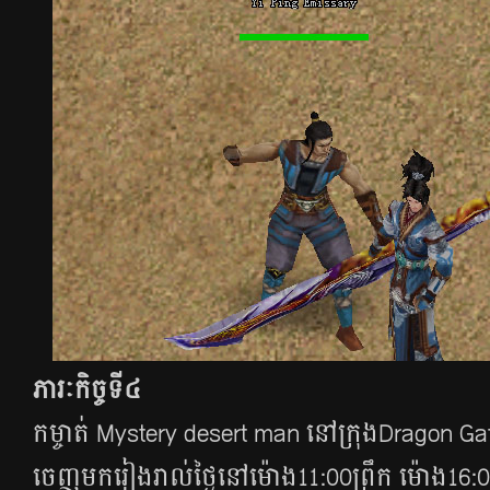
ភារៈកិច្ចទី៤
កម្ចាត់​ Mystery desert man នៅក្រុង​Dragon Ga
ចេញមករៀងរាល់ថ្ងៃនៅម៉ោង​11:00ព្រឹក ម៉ោង​16: