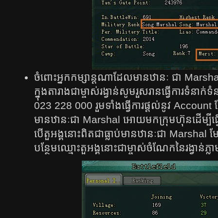
​​ចំពោះ​អ្នក​កម្សាន្ត​ណា​ដែល​មាន​ឋានៈ​ ជា ​Marsha
ក្នុង​តារាង​ជា​ម្ចាស់​រង្វាន់​សូម​រួស​រាន​​ធ្វើ​​ការ​​ទំនាក់​​ទំ
​023 228 000 រួម​​​ទាំង​​​ធ្វើ​​​ការ​​​ផ្តល់​​​នូវ​​ Account ដែល​
មាន​​​ឋានៈ​​​ជា​​​ Marshal អោយ​​​មក​​​ក្រុម​​ហ៊ុន​​​ដើម្បី​​​ធ្វើ​​​ក
បើ​​​តួអង្គ​​​នោះ​​​ពិត​​​ជា​​​ធ្លា​ប់​​​មាន​​​ឋានៈ​​​ជា​​​ Marshal ​មែន​​​ក
បន្ថែម​​​ឈ្មោះ​​​តួអង្គ​​​នោះ​​​ជា​​​ម្ចាស់​​​ចំណែក​​​នៃ​​​រង្វា​ន់​​​ភ្លាម