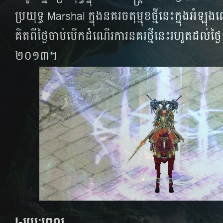
ប្រយុទ្ធ Marshal ក្នុង​​នគរ​ចតុម្មុខ​ថ្មី​នេះ​ក្នុង​​អំឡុង​
គិត​​​ពី​​​ថ្ងៃ​​​ចាប់​​បើក​​ដំណើរ​​ការ​​នគរថ្មី​នេះ​​​រហូត​​​ដល់​​​ថ្ងៃ​​​
២០១៣។​
I-រយៈពេល