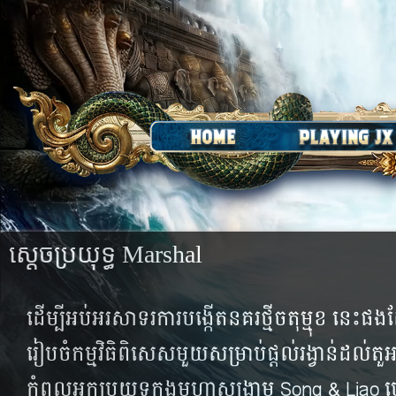
ស្តេចប្រយុទ្ធ​ Marshal
ដើម្បី​​អប់​អរ​សាទរ​ការ​បង្កើត​នគរ​ថ្មី​ចតុម្មុខ​ នេ
រៀប​ចំ​កម្ម​​​​​វិធិ​ពិសេស​មួយ​សម្រាប់​ផ្តល់​រង្វាន់​ដល់​ត
កំពូល​​អ្នក​​ប្រយុទ្ធ​​​ក្នុង​មហា​សង្គ្រាម​ Song & Li