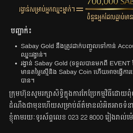
បញ្ជាក់៖
Sabay Gold នឹងត្រូវដាក់បញ្ចូលទៅកាន់ Acco
ឈ្នះរង្វាន់​។
រង្វាន់ Sabay Gold (ទទួលបានមកពី​ EVENT​​ ​តែប
មាន​តម្លៃ​ស្មើ​និង​ Sabay​ Coin​​​ ហើយ​អាច​ធ្វើ​ការ​
បាន​។
ក្រុមហ៊ុនសូមរក្សាសិទ្ធិក្នុងការកែប្រែកម្មវិធីដោយពុំ​
ដំណឹង​ជាមុនហើយ​សម្រាប់ព័ត៌មានលំអិត​អាច​ទំនា
ខ្ញុំ​តាម​រយៈ​ទូរស័ព្ទ​​លេខ 023 22 8000 រៀងរាល់ម