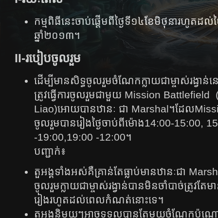
កម្មពិធីនេះចាប់ផ្តើមពីថ្ងៃទី១៤​ខែមិថុនារហូតដល់ថ
ឆ្នាំ២០១៣។
II-របៀបចូលរួម
ដើម្បីមានសិទ្ធចូលរួមចំណែកក្លាយជាម្ចាស់រង្វាន់​នេះ​អ
ត្រូវ​ធ្វើ​ការ​ចូល​រួម​ជាមួយ​ Mission Battlefield
Liao)​អោយ​បាន​ឋានៈ ​ជា​ Marshal។ដែលMissi
ចូលរួមបានរៀងថ្ងៃចាប់ពីម៉ោង14:00-15:00,​ 
-19:00,19:00 -12:00។
បញ្ជាក់៖​
តួអង្គទាំងអស់គឺគ្រាន់តែធ្លាប់មានឋានៈជា Marshal ប៉
ចូល​រួម​ក្លាយ​ជា​ម្ចាស់​រង្វាន់​បាន​មិន​ចាំ​បាច់​ត្រូវ​ត
រៀង​រហូត​ដល់​​ពេល​​កំណត់​​នោះ​​​ទេ​​​។
តួ​អង្គ​និមួយៗ​អាច​ទទួល​បាន​តែ​មួយ​ចំណែក​ប៉ុណ្ណោះ​