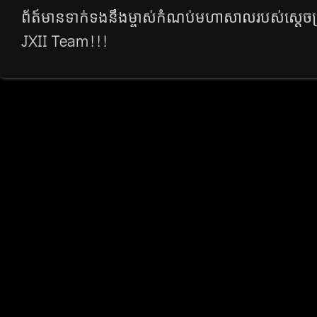
ព័ត៍មាន​ទាក់​ទង​នឹង​ម្ចាស់​កំណប់​មហាសាលរបស់​ស្តេចប
JXII Team!!!