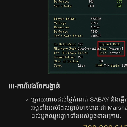
III-ការបែងចែករង្វាន់
ក្រោយពេលដល់ថ្ងៃកំណត់ SABAY ​និង​ធ្វើ​ការ​
អង្គ​ទាំង​អស់​ដែល​ធ្លាប់​មាន​ឋានៈ​ជា ​Marsha​l​ 
ដល់​អ្នក​ឈ្នះ​រង្វាន់​ទាំង​អស់​ដូច​ខាង​ក្រោមៈ