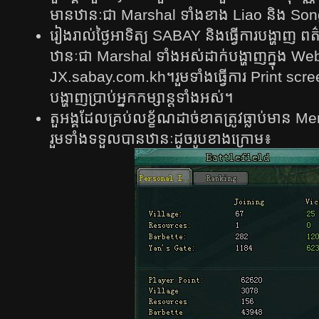
មាន​ឋានៈ​ជា​​ Marshal ទាំង​ខាង​ Liao​​ និង So
រៀងរាល់ថ្ងៃអាទិត្យ SABAY និងធ្វើការ​​បង្ហាញ ​ព
ឋានៈជា Marshal ទាំង​អស់​ដាក់​បង្ហាញ​ក្នុង​​ We
JX.sabay.com.kh។រួមទាំងធ្វើការ Print screen ជ
បង្ហាញ​ប្រាប់​អ្នក​កម្សាន្ត​ទាំង​អស់​។
តួអង្គដែលគ្រប់លខ្ខ័ណដាច់ខាតត្រូវធ្លាប់មាន Me
រួម​ទាំង​ទទួល​បាន​ឋានៈ​ដូច​រូប​ខាង​ក្រោម​៖