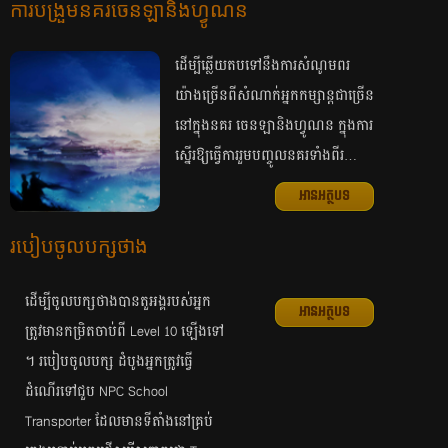
ការ​​បង្រួម​នគរ​ចេនឡានិង​ហ្វូណន
ដើម្បី​​ឆ្លើយ​​តប​​ទៅ​​នឹង​​​ការ​​សំណូម​​ពរ​​
យ៉ាង​​ច្រើន​​ពី​​សំណាក់​​អ្នក​​កម្សាន្ត​​ជា​​ច្រើន​​
នៅ​​ក្នុង​​នគរ​​ ចេនឡា​និង​​ហ្វូ​ណន​​ ក្នុង​​ការ​
ស្នើរ​​ឱ្យ​ធ្វើ​​ការ​​រួម​​បញ្ចូល​​នគរ​​ទាំង​​ពីរ​…
អានអត្ថបទ
របៀប​ចូល​បក្ស​ថាង
ដើម្បី​ចូល​បក្ស​ថាង​បាន​តួអង្គ​របស់​អ្នក​
អានអត្ថបទ
ត្រូវ​មាន​​កម្រិត​ចាប់​ពី Level 10 ឡើង​ទៅ​
។ របៀប​ចូល​បក្ស​ ដំបូង​អ្នក​ត្រូវ​ធ្វើ​
ដំណើរ​ទៅ​ជួប​ NPC School
Transporter ដែល​មាន​ទី​តាំង​នៅ​គ្រប់​