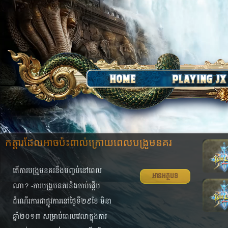
កត្តារ​ដែល​អាច​ប៉ះ​ពាល់​ក្រោយ​ពេល​បង្រួម​នគរ
តើ​ការ​បង្រួម​នគរ​​នឹង​បញ្ចប់​នៅ​ពេល​
អានអត្ថបទ
ណា? -ការ​បង្រួម​នគរ​និង​ចាប់​ផ្ដើម​
ដំណើរ​ការ​ជា​ផ្លូវ​ការ​នៅ​ថ្ងៃ​ទី​២៩​ខែ​ មិនា​
ឆ្នាំ​២០១៣ សម្រាប់​ពេល​វេលា​ក្នុង​ការ​