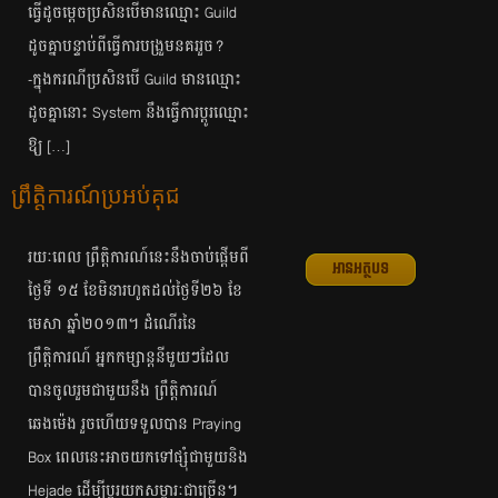
ធ្វើ​ដូច​ម្ដេច​ប្រសិន​បើ​មាន​ឈ្មោះ​​ Guild
ដូច​គ្នា​បន្ទាប់​ពី​ធ្វើ​ការ​បង្រួម​នគរ​រួច​?
-ក្នុង​ករណី​ប្រសិន​បើ​ Guild មាន​​ឈ្មោះ​
ដូច​គ្នា​នោះ System នឹង​ធ្វើ​ការ​ប្ដូរ​ឈ្មោះ​
ឱ្យ​ […]
ព្រឹត្តិការណ៍ប្រអប់​គុជ
រយៈពេល ព្រឹត្តិការណ៍​នេះ​នឹង​ចាប់​ផ្ដើម​ពី​
អានអត្ថបទ
ថ្ងៃ​ទី ១៥ ខែ​មិនា​រហូត​ដល់​ថ្ងៃ​ទី​២៦ ខែ​
មេសា​ ឆ្នាំ២០១៣។ ដំណើរ​នៃ​
ព្រឹត្តិការណ៍​ អ្នក​កម្សាន្ត​នីមួយ​ៗ​ដែល​
បាន​ចូល​រួម​ជាមួយ​នឹង​​​ ព្រឹត្តិការណ៍
ឆេងម៉េង ​រួច​ហើយ​​​ទទួល​បាន​ Praying
Box ពេល​នេះ​អាច​យក​ទៅ​ផ្សុំ​ជា​មួយ​និង​
Hejade ដើម្បី​​ប្ដូរ​យកសម្ភារៈ​ជា​ច្រើន។