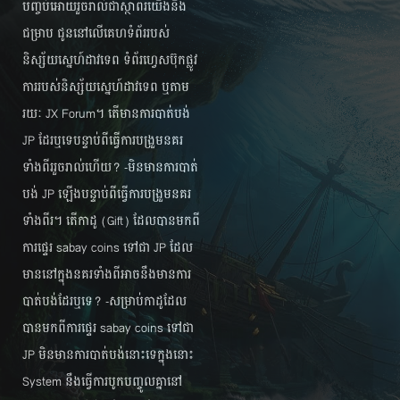
បញ្ចប់​អោយ​រួច​រាល់​ជា​ស្ថាពរ​យើង​និង​
ជម្រាប​ ជូន​នៅ​លើ​គេហទំព័រ​​​របស់​
និស្ស័យ​ស្នេហ៍​ដាវ​ទេព ទំព័រ​ហ្វេសប៊ុក​ផ្លូវ
ការ​របស់​និស្ស័យស្នេហ៍​ដាវ​ទេព ឬ​តាម​
រយៈ JX Forum។ តើ​មាន​ការ​បាត់​បង់​
JP ដែរ​ឬ​ទេ​បន្ទាប់​ពី​​ធ្វើ​ការ​បង្រួម​នគរ​
ទាំង​ពីរ​រួច​រាល់​ហើយ? -មិន​មាន​ការ​បាត់​
បង់​ JP ឡើង​បន្ទាប់​ពី​ធ្វើ​ការ​បង្រួម​នគរ​
ទាំង​ពីរ។ តើ​កាដូ (Gift) ដែល​បាន​មក​ពី​
ការ​​ផ្ទេរ sabay coins ទៅ​ជា JP ដែល​
មាន​នៅ​ក្នុង​នគរ​ទាំង​ពី​អាច​នឹង​មាន​ការ​
បាត់​បង់​ដែរ​ឬ​ទេ​? -សម្រាប់​កាដូ​ដែល​
បាន​មក​ពី​ការ​ផ្ទេរ​ sabay coins ទៅ​ជា
JP មិន​មាន​ការ​បាត់​បង់​នោះ​ទេ​​ក្នុង​នោះ
System នឹង​ធ្វើ​ការ​បូក​បញ្ចូល​គ្នា​នៅ​