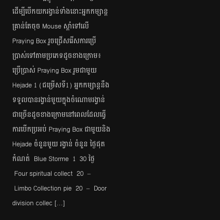
ដើម្បី​បើក​យក​រង្វាន់​ទាំង​នោះ​អ្នក​កម្សាន្ត​
គ្រាន់​តែ​​ចុច Mouse ស្ដាំ​ទៅ​លើ​
Praying Box រួច​ជ្រើស​រើស​ការ​ប្រើ​
ប្រាស់​ទៅ​តាម​ប្រភេទ​​ដូច​ខាង​ក្រោម៖
ប្រើ​ប្រាស់​ Praying Box រួម​ជាមួយ​
Hejade 1 (ជម្រើស​ទី​1) អ្នក​កម្សាន្ត​នឹង​
ទទួល​បាន​រង្វាន់​មួយ​ក្នុង​ចំណោម​រង្វាន់​
ជា​ច្រើន​ដូច​ខាង​ក្រោម​​នៅ​ពេល​ដែល​​ធ្វើ​
ការ​បើក​ប្រអប់​ Praying Box ជាមួយ​និង
Hejade ចំនួន​មួយ រង្វាន់​ ចំនួន​ ថ្ងៃ​ផុត​
កំណត់​ Blue Storme 1 30 ថ្ងៃ
Four spiritual collect 20 –
Limbo Collection pie 20 – Door
division collec […]