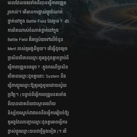
ពេល​ដែល​នគរ​ទាំង​ពីរ​បាន​ធ្វើការ​បង្រួម​
រួច​រាល់។ តើ​មាន​ការ​ផ្លាស់​ប្ដូរ​​ចំណាត់​
ថ្នាក់​នៅ​ក្នុង Battle Field ដែរឬ​ទេ? -ជា​
ការ​ពិត​ណាស់​ចំណាត់​ថ្នាក់​នៅ​ក្នុង
Battle Field គឺ​អាស្រ័យ​ទៅ​លើ​ចំនួន​
Merit របស់​តួអង្គ​នីមួយ​។ តើ​ធ្វើ​ដូច​ម្ដេច​
ប្រសិន​បើ​មាន​ឈ្មោះ​​តួអង្គ​ដូច​គ្នា​បន្ទាប់​ពី​
ធ្វើ​ការ​បង្រួម​នគរ​រួច​? -ក្នុង​ករណី​ប្រសិន​
បើ​មាន​ឈ្មោះ​ដូច​គ្នា​នោះ System នឹង​
ធ្វើ​ការ​ប្ដូរ​ឈ្មោះ​ឱ្យ​តួអង្គ​មួយ​ដោយ​ស្វ័យ​
ប្រវិត្ត​។ (បន្ទាប់​ពី​ធ្វើ​ការ​បង្រួម​​នគរ​ទាំង​
ពីរ​បាន​ជោគ​ជ័យ​ជា​ស្ថាពរ​ហើយ​
និស្ស័យ​ស្នេហ៍​ដាវ​ទេព​នឹង​ធ្វើ​ការ​រៀប​ចំ​ឱ្យ​
តួអង្គ​ដែល​​បញ្ហា​ឈ្មោះ​ដូច​គ្នា​អាច​ធ្វើ​ការ​
ផ្លាស់​ប្ដូរ​ឈ្មោះ​បាន​ជា​ថ្មី​ម្ដង​ទៀត)។ តើ​