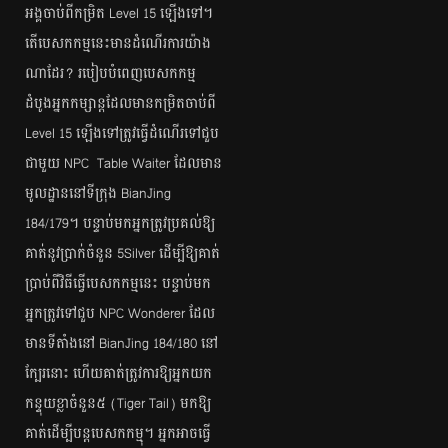
អង្គ​ចាប់​ពី​កម្រិត​​ Level 15 ឡើង​ទៅ។
តើ​បេសកកម្ម​​នេះ​មាន​ដំណើរ​ការ​យ៉ាង​
ណា​ដែរ? របៀប​បំពេញ​បេសកកម្ម
ដំបូង​អ្នក​កម្សាន្ត​ដែល​មាន​កម្រិត​ចាប់​ពី
Level 15 ឡើង​ទៅ​ត្រូវ​ធ្វើ​ដំណើរ​ទៅ​ជួប​
ជាមួយ​ NPC Table Waiter ដែល​មាន​
មូលដ្ឋាន​នៅ​ទី​ក្រុង BianJing
184/179។ បន្ទាប់​មក​អ្នក​ត្រូវ​ប្រគល់​ឱ្យ​
គាត់​នូវ​ប្រាក់​ចំនួន 5Silver ដើម្បី​ឱ្យ​គាត់​
ប្រាប់​ពី​វិធី​ធ្វើ​បេសកកម្ម​នេះ បន្ទាប់​មក​
អ្នក​ត្រូវ​ទៅ​ជួប NPC Wonderer ដែល​
មាន​ទី​តាំង​នៅ BianJing 184/180 នៅ​
ក្បែរ​នោះ ហើយ​គាត់​ត្រូវ​ការ​ឱ្យ​អ្នក​យក​
កន្ទុយ​ខ្លា​ចំនួន​៥​ (Tiger Tail) មក​ឱ្យ​
គាត់​ដើម្បី​បន្ដ​បេសកកម្មុ។ អ្នក​អាច​ធ្វើ​