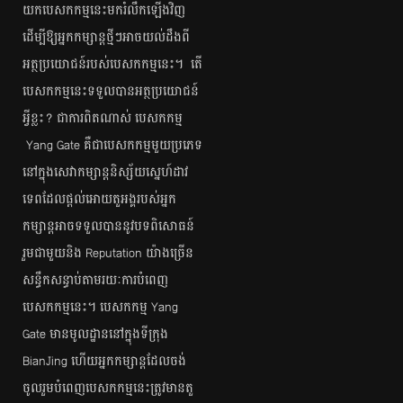
យក​បេសកកម្ម​នេះ​មក​រំលឹក​ឡើង​វិញ​
ដើម្បី​ឱ្យ​អ្នក​កម្សាន្ត​ថ្មី​ៗ​អាច​យល់​ដឹង​ពី​
អត្ថប្រយោជន៍​របស់​បេសកកម្ម​នេះ។ តើ​
បេសកកម្ម​នេះ​ទទួល​បាន​អត្ថ​ប្រយោជន៍​
អ្វី​ខ្លះ​? ជាការ​ពិត​ណាស់​ បេសកកម្ម​
Yang Gate ​គឺ​ជា​បេសកកម្ម​មួយ​​ប្រភេទ​
នៅ​ក្នុង​សេវាកម្សាន្ត​និស្ស័យ​ស្នេហ៍​ដាវ​
ទេព​​ដែល​ផ្ដល់​​​អោយ​​តួអង្គ​របស់​អ្នក​
កម្សាន្ត​អាច​ទទួល​បាន​នូវ​បទ​ពិសោធន៍​
រួម​ជាមួយ​និង Reputation យ៉ាង​ច្រើន​
សន្ធឹក​សន្ធាប់​តាម​រយៈ​ការ​បំពេញ​
បេសកកម្ម​នេះ។ បេសកកម្ម​ Yang
Gate មាន​មូល​ដ្ឋាន​នៅ​ក្នុង​ទី​ក្រុង
BianJing ហើយ​អ្នក​កម្សាន្ត​ដែល​ចង់​
ចូល​រួម​បំពេញ​បេសកកម្ម​នេះ​ត្រូវ​មាន​តួ