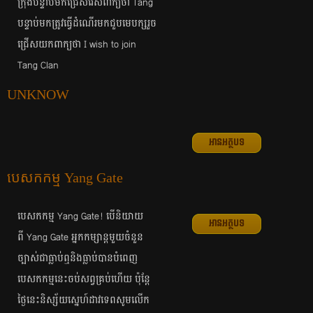
ក្រុង​បន្ទាប់​មក​ជ្រើស​រើស​ពាក្យ​ថា Tang
បន្ទាប់​មក​ត្រូវ​ធ្វើ​ដំណើរ​មក​ជួប​មេបក្ស​​រួច​
ជ្រើស​យក​ពាក្យ​ថា I wish to join
Tang Clan
UNKNOW
អានអត្ថបទ
បេសកកម្ម​ Yang Gate
បេសកកម្ម​ Yang Gate! បើ​​និយាយ​
អានអត្ថបទ
ពី Yang Gate ​អ្នក​កម្សាន្ត​មួយ​ចំនួន​
ច្បាស់​ជា​ធ្លាប់​ឮ​​និង​ធ្លាប់​បាន​បំពេញ​
បេសកកម្ម​នេះ​ចប់​សព្វ​គ្រប់​ហើយ​​ ប៉ុន្ដែ​
ថ្ងៃ​នេះ​និស្ស័យ​ស្នេហ៍​ដាវ​ទេព​សូម​លើក​