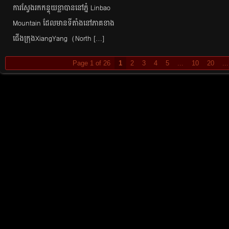
ការ​ស្វែង​រក​កន្ទុយខ្លា​បាន​នៅ​ភ្នំ Linbao
Mountain ដែល​មាន​ទី​តាំង​នៅភាគ​ខាង​
ជើង​ក្រុងXiangYang (North […]
Page 1 of 26
1
2
3
4
5
...
10
20
...