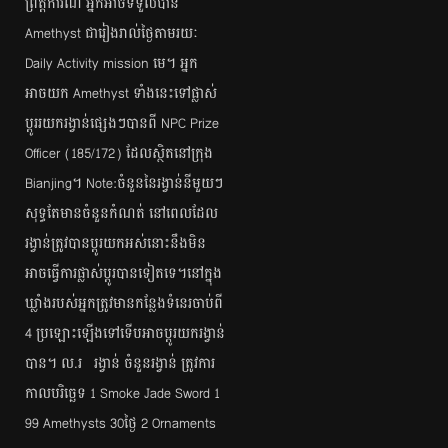
ព្រឹត្តិការណ៍ អ្នកអាចទទួលបាន
Amethyst ជារៀងរាល់ថ្ងៃតាមរយៈ
Daily Activity mission មេ។ អ្នក
អាចយក Amethyst ទាំងនេះទៅផ្លាស់
ប្តូររយករង្វាន់ផ្សេងៗបានពី NPC Prize
Officer (185/172) ដែលស្ថិតនៅក្រុង
Bianjing។ Note:ចំនួននៃរង្វាន់នីមួយៗ
សុទ្ធតែមានចំនួនកំណត់ នៅពេលដែល
រង្វាន់ត្រូវបានប្ដូរយកអស់នោះនឹងមិន
អាចធ្វើការផ្លាស់ប្ដូរបានទៀតទេ។នៅក្នុង
ឃ្លាំងរបស់អ្នកត្រូវមានកន្លែងទំនេរចាប់ពី
4 ប្រឡោះឡើងទៅទើបអាចប្ដូរយករង្វាន់
បាន។ ល.រ រង្វាន់ ចំនួនរង្វាន់ ត្រូវការ
កាលបរិច្ឆេទ 1 Smoke Jade Sword 1
99 Amethysts 30ថ្ងៃ 2 Ornaments