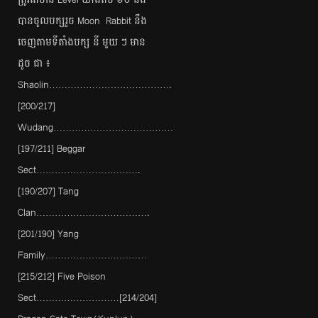
ត្រូវតែមាន Level យ៉ាងតិច ៦០ និង
បានចូលបក្សរួច Moon Rabbit នឹង
ចេញតាមទីតាំងបក្ស នី មួយ ៗ មាន
ដូច ជា ៖
Shaolin………………………………….
[200/217]
Wudang…………………………………
[197/211] Beggar
Sect…………………………….
[190/207] Tang
Clan……………………………….
[201/190] Yang
Family……………………………
[215/212] Five Poison
Sect………………………[214/204]