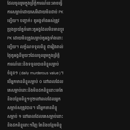
ដែល​ចូល​រួម​ក្នុង​ព្រឹត្តិការណ៍​នេះ​អាច​ធ្វើ​
ការ​សម្លាប់​ដោយ​សេរី​ដោយ​មិន​ជាប់​ PK
ឡើយ។ បញ្ជាក់៖ តួអង្គទាំងអស់ត្រូវ
ប្រុងប្រយ័ត្នចំពោះតួអង្គដែលមិនមានប្តូរ
PK​ ដោយ​មិន​ត្រូវ​សម្លាប់​តួអង្គ​ទាំង​នោះ​
ឡើយ​។ លក្ខ័ណ​​ទទួល​ពិន្ទុ ជារៀង​រាល់​
ថ្ងៃ​តួអង្គ​នីមួយ​ៗ​ដែល​ចូល​រួម​ក្នុង​ព្រិត្តិ
ការណ៍​នេះ​និង​ទទួល​បាន​ពិន្ទុ​សម្លាប់​
ចំនួន​១ (daily murderous value)។
បើ​​អ្នក​មាន​ពិន្ទុ​សម្លាប់​ ០ នៅ​ពេល​ដែល​
គេ​សម្លាប់​នោះ​និង​មិន​ដក​ពិន្ទុ​នោះ​ទេ​តែ​
និង​បន្ថែម​ពិន្ទុ​១ឬ២​នៅ​ពេល​ដែល​អ្នក​
សម្លាប់​សត្រូវ​បាន​។ បើ​អ្នក​មាន​ពិន្ទុ​
សម្លាប់​ ១ នៅ​ពេល​ដែល​គេ​សម្លាប់​នោះ​
និង​ដក​ពិន្ទុ​នោះ​១​វីញ តែ​និង​បន្ថែម​ពិន្ទុ​