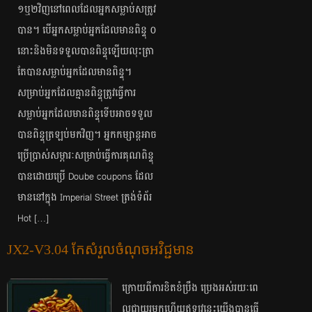
១ឬ២​វិញ​នៅ​ពេល​ដែល​អ្នក​សម្លាប់​សត្រូវ​
បាន​។ បើ​អ្នក​សម្លាប់​អ្នក​ដែល​មាន​ពិន្ទុ​ ០​
នោះ​និង​មិន​ទទួល​បាន​ពិន្ទុ​ឡើយ​លុះ​ត្រា​
តែ​បាន​សម្លាប់​អ្នក​ដែល​មាន​ពិន្ទុ។
សម្រាប់​អ្នក​ដែល​គ្មាន​ពិន្ទុ​ត្រូវ​ធ្វើ​ការ​
សម្លាប់​អ្នក​ដែល​មាន​ពិន្ទុទើប​អាច​ទទួល​
បាន​ពិន្ទុ​ត្រឡប់​មកវិញ។ អ្នក​កម្សាន្ត​អាច​
ប្រើ​បា្រស់​សម្ភារៈសម្រាប់​ធ្វើ​ការ​គុណពិន្ទុ
បាន​ដោយ​ប្រើ​ Doube coupons ដែល​
មាន​នៅ​ក្នុង​ Imperial Street ត្រង់​ទំព័រ
Hot […]
JX2-V3.04 កែសំរួលចំណុចអវិជ្ជមាន​​​
ក្រោយ​ពីការខិតខំប្រឹង ប្រេង​​អស់​​រយៈ​​ពេ​
ល​​ជា​​យូរ​​មក​​ហើយ​​ឥឡូវ​​នេះ​​យើង​​បាន​​ធ្វើ​​