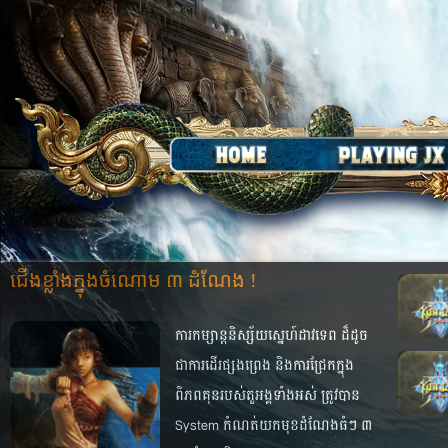
ជើង​ខ្លាំង​ក្នុង​ចំណោម​ ៣ ដំណែង !
ការ​កម្សាន្ត​និស្ស័យ​ស្នេហ៍​ដាវ​ទេព​ ដ៏​ដូច​
ជា​ការ​ដើរ​ផ្សង​ព្រេង​ និង​ការ​​ជ្រែក​ក្នុង​
ពិភព​គុន​របស់​តួអង្គ​ទាំង​អស់ ត្រូវ​បាន​
System កំណត់​យក​មុខ​ដំណែង​ធំៗ ៣