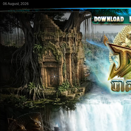
06 August, 2026