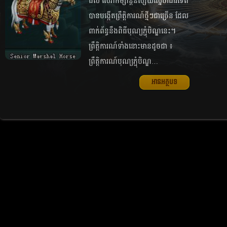
ដល់​ សេវា​កម្សាន្ត​និស្ស័យ​ស្នេហ៍​ដាវ​ទេព
បាន​បង្កើត​ព្រឹត្តិការណ៍​ថ្មី​ៗ​ជា​ច្រើន ដែល​​
ពាក់​ព័ន្ធ​នឹង​ពិ​ធី​បុណ្យ​ភ្ជុំ​បិណ្ឌ​នេះ។
ព្រឹត្តិការណ៍​ទាំង​នោះ​មាន​ដូច​ជា ៖
ព្រឹត្តិការណ៍​បុណ្យ​ភ្ជុំ​បិណ្ឌ…
អានអត្ថបទ