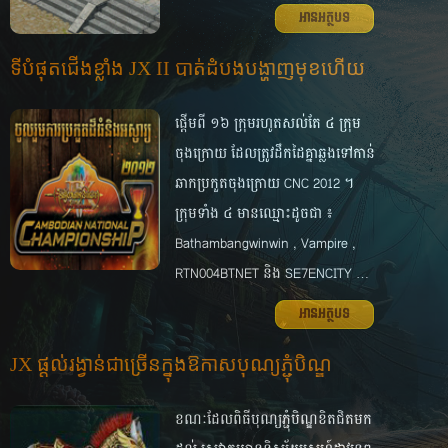
អានអត្ថបទ
ទី​បំផុត​ជើង​ខ្លាំង JX II បាត់ដំបង​បង្ហាញ​មុខ​ហើយ
ផ្តើម​ពី ១៦ ក្រុម​រហូត​សល់​តែ ៤ ក្រុម​
ចុង​ក្រោយ ដែល​ត្រូវ​ដឹក​ដៃ​គ្នា​ឆ្លង​ទៅ​កាន់​
ឆាក​ប្រកួត​ចុង​ក្រោយ CNC 2012 ។
ក្រុម​ទាំង​ ៤ មាន​ឈ្មោះ​ដូច​ជា​ ៖
Bathambangwinwin , Vampire ,
RTN004BTNET និង SE7ENCITY …
អានអត្ថបទ
JX ផ្ដល់​រង្វាន់​ជា​ច្រើនក្នុង​ឱកាស​​បុណ្យ​ភ្ជុំបិណ្ឌ
ខណៈ​ដែល​ពិធី​បុណ្យ​ភ្ជុំ​បិណ្ឌ​ខិត​ជិត​មក​