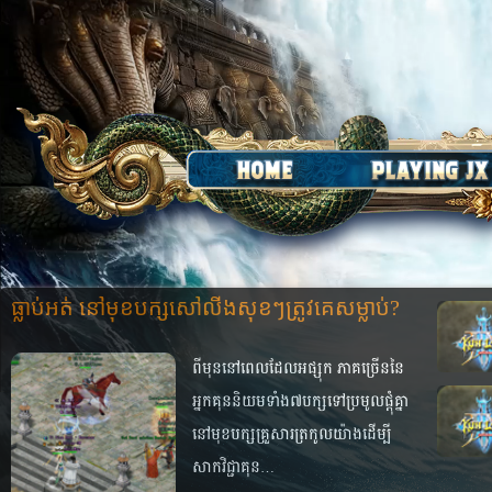
ធ្លាប់​អត់ នៅ​មុខ​បក្ស​សៅ​លីង​សុខ​ៗ​ត្រូវ​គេ​សម្លាប់?
ពី​មុន​នៅ​ពេល​ដែល​អផ្សុក ភាគ​ច្រើន​នៃ​
អ្នក​គុន​និយម​ទាំង​៧​បក្ស​ទៅ​ប្រមូល​ផ្ដុំ​គ្នា​
នៅ​មុខ​បក្ស​គ្រួសារ​ត្រកូល​យ៉ាង​ដើម្បី​
សាក​វិជ្ជា​គុន​…