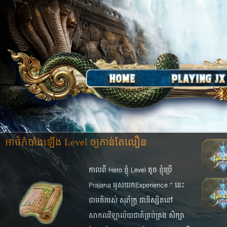
អាថ៌កំបាំង​ឡើង​ Level ឲ្យ​កាន់​តែ​លឿន
កាល​ពី Hero ខ្ញុំ​ Level តូច​ ខ្ញុំ​ប្រើ
Prajana អូស​យកExperience ” នេះ​
ជា​មតិ​របស់​ សុភ័ក្រ្ត​ ជា​និស្សិត​នៅ​
សាកល​វិទ្យាល័យ​ជាតិគ្រប់គ្រង សិក្សា​