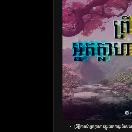
ព្រឹត្តិការណ៍អ្នកក្លាហានប្តូរយកកាដូរពិសេស