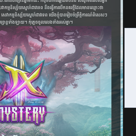
យៈ​ពេល​ជា​ច្រើ​នឆ្នាំ​មក​នេះ​ ក៏​ដូច​ជា​ការ​ឆ្លើយ​តបនឹង​ សំ​ណូម​ពរ​របស់​អ្នក​
វា​កម្ម​និ​ស្ស័​យ​ស្នេហ៍​ដាវ​ទេព ​នឹង​ធ្វើ​ការ​បើក​នគរ​ថ្មី​ដែល​មាន​ឈ្មោះ​ថា
េ​​វា​​​កម្ម​និស្ស័យ​​​សេ្នហ៍​​ដាវ​ទេព​ យើង​​ខ្ញុំ​​បាន​​រៀប​​ចំ​​ព្រឹត្តិការណ៍​​ពិ​​សេស​ៗ ​​
កម្សាន្ត​ទាំង​ឡាយ​។ កុំ​ភ្លេច​ចូល​លេង​ទាំង​អស់​គ្នា។​