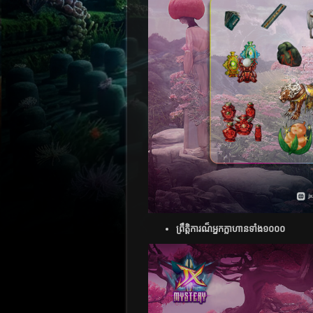
ព្រឹត្តិការណ៏អ្នកក្លាហានទាំង១០០០