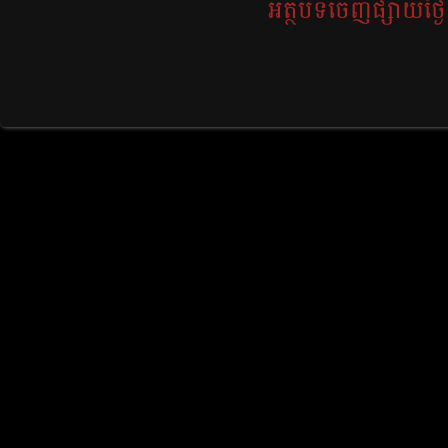
អត្ថបទចេញផ្សាយថ្ងៃទ