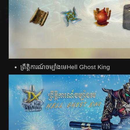
ព្រឹត្តិការណ៍ចម្បាំងមេHell Ghost King