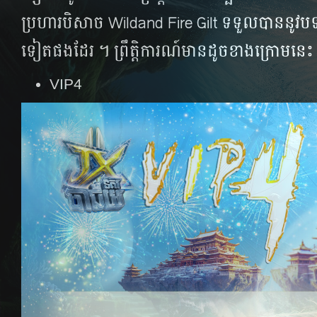
ប្រហារបិសាច Wildand Fire Gilt ទទួលបាននូវបទព
ទៀតផងដែរ ។​ ​ព្រឹត្តិការណ៍មានដូចខាងក្រោមនេះ
VIP4