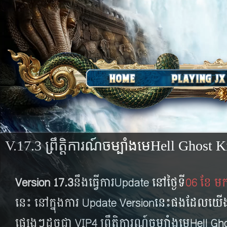
V.17.3​ ​ព្រឹត្តិការណ៍ចម្បាំងមេHell Ghost 
Version 17.3
នឹងធ្វើការUpdate នៅថ្ងៃទី
06 ខែ មករ
នេះ នៅក្នុងការ Update​ Versionនេះផងដែលយើងន
ផ្សេងៗដូចជា VIP4 ព្រឹត្តិការណ៍ចម្បាំងមេHell Gh