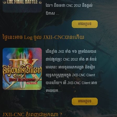
ដែរ។ ដឹង​ទេ​ថា CNC 2012 នឹង​ផ្ដល់​
ឱកាស …
អានអត្ថបទ
ថ្ងៃ​នេះអាច Log ​ចូល​ JXII-CNCបាន​ហើយ
ជើង​ខ្លាំង JXII ទាំង ១៦ ក្រុម​ដែល​បាន​
ជាប់​វគ្គ​ជម្រុះ​ CNC 2012 ទាំង ៣ តំបន់​
ពេល​នេះ អាច​ចូល​សាក​ល្បង និង​រៀប​
យុទ្ធសាស្ត្រ​ក្រុម​ក្នុង JXII-CNC Client
បាន​ហើយ។ តើ​ JXII-CNC Cilent អាច​
ទាយ​យក…
អានអត្ថបទ
JXII-CNC ភ្នំពេញ​ជា​អ្នក​ណា ?