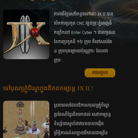
កាល​ពី​ថ្ងៃ​សៅរ៌​កន្លង​ទៅ​នេះ JX II បាន​
បើក​ការ​ប្រកួត​ CNC វគ្គ​ជម្រុះ​ភ្នំពេញ​ដ៏​
កក្រើក​នៅ Enter Cyber ។​ ជា​លទ្ធផល​
នៃ​ការ​ប្រកួត​ពី ១៦ ក្រុម​​ គឺ​​​នៅ​សល់​តែ
៤ ក្រុម​ចុង​ក្រោយ​ប៉ុណ្ណោះ ដែល​ជា​
ក្រុម…
អានអត្ថបទ
ទៅ​បុណ្យ​ភ្ជុំបិណ្ឌ​ក្នុង​ពិភព​កម្សាន្ត JX II !
ស្រប​ពេល​ដែល​ឱកាស​បុណ្យ​ភ្ជុំបិណ្ឌ​
ប្រពៃណី​ខ្មែរ​ជិត​មក​ដល់ សេវា​កម្សាន្ត​
និស្ស័យ​ស្នេហ៍​ដាវ​ទេព​បាន​បង្កើត​
ព្រឹត្តិការណ៍​សប្បាយ​រីករាយ​ជា​ច្រើន