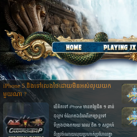
iPhone 5 និង​ទៅ​លេង​ថៃ​ដោយ​មិន​អស់​លុយ​យក​
មួយ​ណា ?
បើ​គិត​ទៅ iPhone មាន​តម្លៃ​ជិត ១ ពាន់​
ដុល្លារ ចំណែក​ឯ​ដំណើរ​កម្សាន្ត​ទៅ​
ទីក្រុង​បាងកក​រយៈ​ពេល ជិត ១ សប្ដាហ៍​
ដ៏​ត្រូវ​ចំណាយ​លុយ​ប្រហាក់​ប្រហែល​គ្នា​