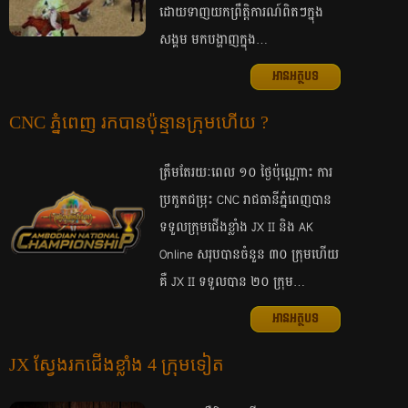
ដោយ​ទាញ​យក​ព្រឹត្តិការណ៍​ពិតៗ​ក្នុង​
សង្គម​ មក​បង្ហាញ​ក្នុង…
អានអត្ថបទ
CNC ភ្នំពេញ រក​បាន​ប៉ុន្មាន​ក្រុម​ហើយ ?
ត្រឹម​តែ​រយៈ​ពេល ១០ ថ្ងៃ​ប៉ុណ្ណោះ ការ​
ប្រកួត​ជម្រុះ​ CNC រាជ​ធានី​ភ្នំពេញ​បាន​
ទទួល​ក្រុម​​ជើង​ខ្លាំង JX II និង AK
Online ​សរុប​បាន​ចំនួន ៣០ ក្រុម​ហើយ
គឺ​ JX II ទទួល​បាន​ ២០ ក្រុម…
អានអត្ថបទ
JX ស្វែង​រក​ជើង​ខ្លាំង 4 ក្រុម​ទៀត