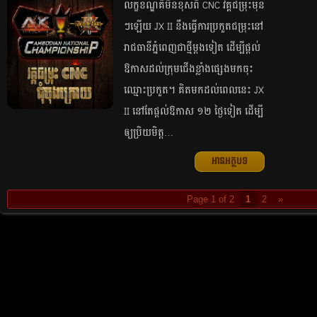
លក្ខខណ្ឌ​គឺ​មិន​ខុស​ពី​ CNC​ វគ្គ​ជម្រុះ​មុន​
ៗ​ឡើយ JX II នឹង​ធ្វើ​ការ​ប្រកួត​ជម្រុះ​នៅ​
រាជ​ធានី​ភ្នំពេញ​ជា​ថ្មី​ម្ដង​ទៀត ដើម្បី​ផ្ដល់​
ឱកាស​ដល់​ក្រុម​ជើង​ខ្លាំង​ផ្សេង​មក​ចុះ​
ឈ្មោះ​ប្រកួត​។ គិត​មក​ដល់​ពេល​នេះ JX
II នៅ​តែ​ផ្ដល់​ឱកាស​ ១២ ថ្ងៃ​ទៀត ដើម្បី​
ឲ្យ​ប្រិយមិត្ត​…
អានអត្ថបទ
Page 1 of 2
1
2
»