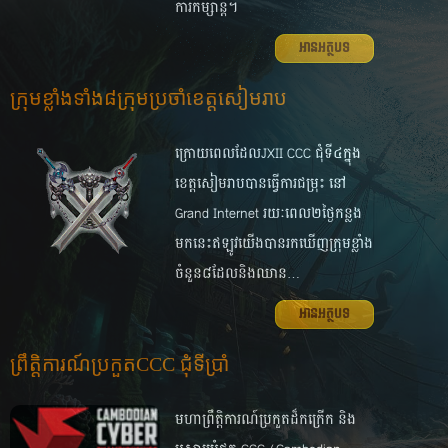
ការ​កម្សាន្ត​។​
អានអត្ថបទ
ក្រុមខ្លាំងទាំង៨ក្រុមប្រចាំខេត្តសៀមរាប
ក្រោយ​​ពេល​ដែល​JXI​I​ CCC ជុំទី៤​​ក្នុង​
ខេត្ត​សៀម​រាប​បាន​ធ្វើ​ការ​ជម្រុះ នៅ
Grand Internet​ ​រយៈ​​ពេល​​២ថ្ងៃ​​កន្លង​​
មក​​នេះ​​ឥឡូវ​​យើង​​បាន​​​រក​​​ឃើញ​​​ក្រុម​​ខ្លាំង​​
ចំនួន៨​​ដែល​​និង​​ឈាន​…
អានអត្ថបទ
ព្រឹត្តិការណ៍ប្រកួតCCC ជុំទីប្រាំ
មហាព្រឹត្តិការណ៍ប្រកួតដ៏កក្រើក​ និង