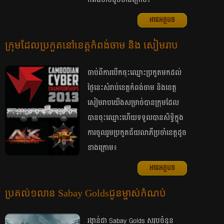
កំពង់​ចាម​ដូច​​​ខាង​​​ក្រោម​​​៖
អានអត្ថបទ
ក្រុមដែលប្រកួតនៅខេត្តកំពង់ចាម និង សៀមរាប
ចាប់ពីការបើកចុះឈ្មោះប្រកួតមកដល់
ថ្ងៃនេះសំរាប់​ខេត្ត​កំពង់ចាម​ និង​ខេត្ត​
សៀមរាប​​​យើង​សម្រាច់​បាន​ក្រុម​ដែល​
បាន​ចុះឈ្មោះ​ហើយ​ទទួល​បាន​សិទ្ធិ​​ក្នុង​
ការ​ចូល​រួម​ប្រកួត​ជ័យ​លាភី​ប្រចាំ​ខេត្ត​​ដូច​
ខាង​ក្រោម៖
អានអត្ថបទ
ប្រគល់១លាន Sabay Golds​​ជូន​ម្ចាស់​កំណប់
រង្វាន់​ជា Sabay Golds សរុប​ចំនួន