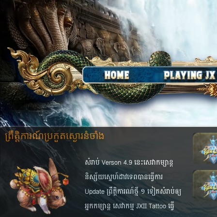
ព្រឹត្តិការណ៍​​ប្រកួតស្ងោរនំចាំង
សំរាប់ Verson 4.9 នេះ​សេវា​កម្សាន្ត​
និស្ស័យ​ស្នេហ៍​ដាវ​ទេព​បាន​ធ្វើ​ការ​
Update ព្រឹត្តិការណ៍​ថ្មី ១ ទៀត​សំរាប់​​​​ឲ្យ​
អ្នក​កម្សាន្ត សេវាកម្ម JXII Tattoo​ ធ្វើ​