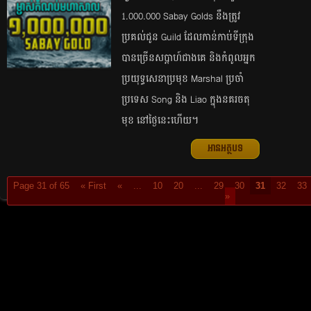
1.000.000 Sabay Golds នឹង​ត្រូវ​
ប្រគល់​ជូន Guild ដែល​កាន់កាប់​ទី​ក្រុង​
បាន​ច្រើន​សប្ដាហ៍​ជាងគេ និង​កំពូល​អ្នក​
ប្រយុទ្ធ​សេនា​ប្រមុខ Marshal ប្រចាំ​
ប្រទេស Song និង Liao ក្នុង​នគរ​ចតុ
មុខ នៅ​ថ្ងៃ​នេះ​ហើយ។
អានអត្ថបទ
Page 31 of 65
« First
«
...
10
20
...
29
30
31
32
33
»