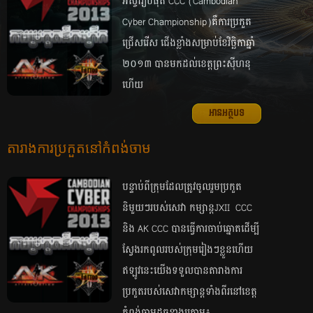
អស្ចារ្យបំផុត CCC​ (Cambodian
Cyber Championship​)​គឺ​ការ​ប្រកួត​
ជ្រើស​រើស​ ជើងខ្លាំងសម្រាប់​ខែ​វិច្ឆិកា​ឆ្នាំ​​
២០១៣​ បានមក​ដល់​ខេត្ត​ព្រះស៊ីហនុ
ហើយ
អានអត្ថបទ
តារាង​ការ​ប្រកួត​នៅកំពង់ចាម
បន្ទាប់​ពី​​ក្រុម​ដែល​ត្រូវ​ចូល​រួមប្រកួត
និមួយៗ​របស់​សេវា​ កម្សាន្ត​​JXII ​ CCC
និង​ AK CCC បាន​​ធ្វើ​​ការ​​ចាប់​ឆ្នោត​​ដើម្បី​​
ស្វែង​​រក​​ពូល​​របស់​​ក្រុម​​រៀងៗ​ខ្លួន​ហើយ​​
ឥឡូវ​​នេះ​​យើង​​ទទួល​​បាន​​តារាង​​ការ​
ប្រកួត​របស់​សេវាកម្សាន្ត​ទាំងពីរ​​នៅ​ខេត្ត